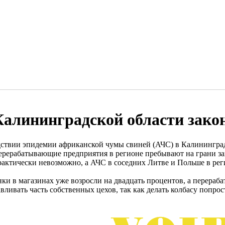
Калининградской области зако
дствии эпидемии африканской чумы свиней (АЧС) в Калининград
ерерабатывающие предприятия в регионе пребывают на грани за
рактически невозможно, а АЧС в соседних Литве и Польше в рег
нки в магазинах уже возросли на двадцать процентов, а перер
вливать часть собственных цехов, так как делать колбасу попрост