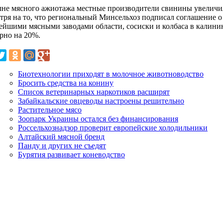
лне мясного ажиотажа местные производители свинины увеличи
тря на то, что региональный Минсельхоз подписал соглашение о 
ейшими мясными заводами области, сосиски и колбаса в калини
рно на 20%.
Биотехнологии приходят в молочное животноводство
Бросить средства на конину
Список ветеринарных наркотиков расширят
Забайкальские овцеводы настроены решительно
Растительное мясо
Зоопарк Украины остался без финансирования
Россельхознадзор проверит европейские холодильники
Алтайский мясной бренд
Панду и других не съедят
Бурятия развивает коневодство