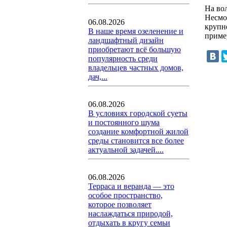
На во
Несмо
06.08.2026
крупн
В наше время озеленение и
приме
ландшафтный дизайн
приобретают всё большую
популярность среди
владельцев частных домов,
дач,...
06.08.2026
В условиях городской суеты
и постоянного шума
создание комфортной жилой
среды становится все более
актуальной задачей....
06.08.2026
Терраса и веранда — это
особое пространство,
которое позволяет
наслаждаться природой,
отдыхать в кругу семьи