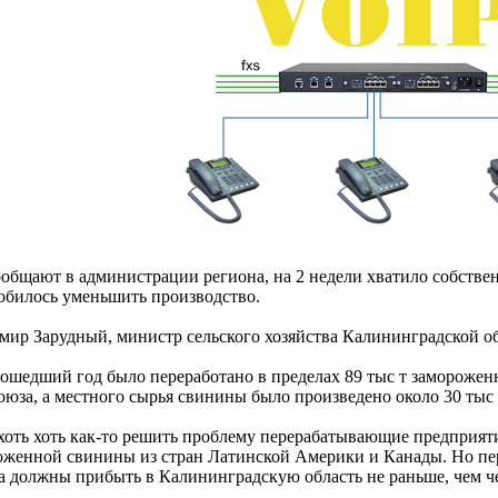
ообщают в администрации региона, на 2 недели хватило собствен
обилось уменьшить производство.
мир Зарудный, министр сельского хозяйства Калининградской об
ошедший год было переработано в пределах 89 тыс т замороженно
оюза, а местного сырья свинины было произведено около 30 тыс 
хоть хоть как-то решить проблему перерабатывающие предприят
оженной свинины из стран Латинской Америки и Канады. Но пер
а должны прибыть в Калининградскую область не раньше, чем че