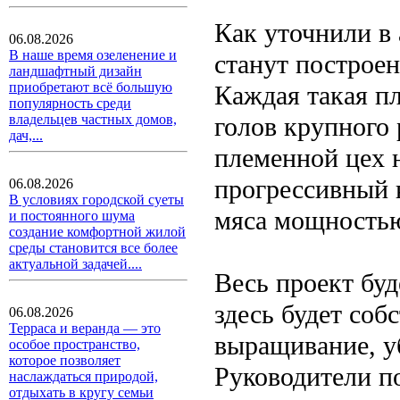
Как уточнили в
06.08.2026
В наше время озеленение и
станут построен
ландшафтный дизайн
приобретают всё большую
Каждая такая пл
популярность среди
голов крупного 
владельцев частных домов,
дач,...
племенной цех н
прогрессивный 
06.08.2026
В условиях городской суеты
мяса мощностью 
и постоянного шума
создание комфортной жилой
среды становится все более
актуальной задачей....
Весь проект буд
здесь будет соб
06.08.2026
Терраса и веранда — это
выращивание, у
особое пространство,
которое позволяет
Руководители п
наслаждаться природой,
отдыхать в кругу семьи