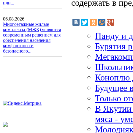
содержать в пр
или...
06.08.2026
Многоэтажные жилые
комплексы (МЖК) являются
Панду и д
современным решением для
обеспечения населения
Бурятия р
комфортного и
безопасного...
Мегакомпл
Школьник
Коноплю 
Будущее в
Только от
В Якутии 
мяса - у
Молодняк