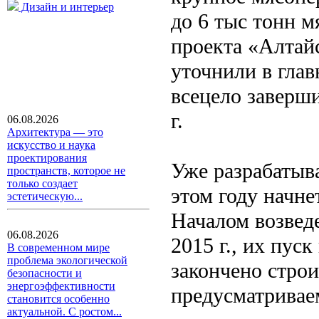
Дизайн и интерьер
до 6 тыс тонн м
проекта «Алтайс
уточнили в глав
всецело заверш
г.
06.08.2026
Архитектура — это
искусство и наука
проектирования
Уже разрабатыв
пространств, которое не
только создает
этом году начне
эстетическую...
Началом возвед
06.08.2026
2015 г., их пуск
В современном мире
проблема экологической
закончено строи
безопасности и
энергоэффективности
предусматривае
становится особенно
актуальной. С ростом...