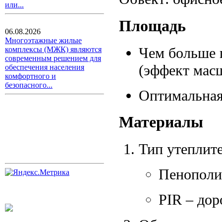
или...
Площадь
06.08.2026
Многоэтажные жилые
Чем больше 
комплексы (МЖК) являются
современным решением для
(эффект масш
обеспечения населения
комфортного и
безопасного...
Оптимальная 
Материалы
Тип утеплите
Пенополи
PIR – дор