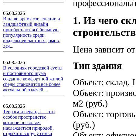
профессиональн
06.08.2026
1. Из чего с
В наше время озеленение и
ландшафтный дизайн
строительств
приобретают всё большую
популярность среди
владельцев частных домов,
дач,...
Цена зависит от
06.08.2026
Тип здания
В условиях городской суеты
и постоянного шума
создание комфортной жилой
Объект: склад. Ц
среды становится все более
актуальной задачей....
Объект: произво
м2 (руб.)
06.08.2026
Терраса и веранда — это
Объект: торговы
особое пространство,
(руб.)
которое позволяет
наслаждаться природой,
Объект: офисное
отдыхать в кругу семьи