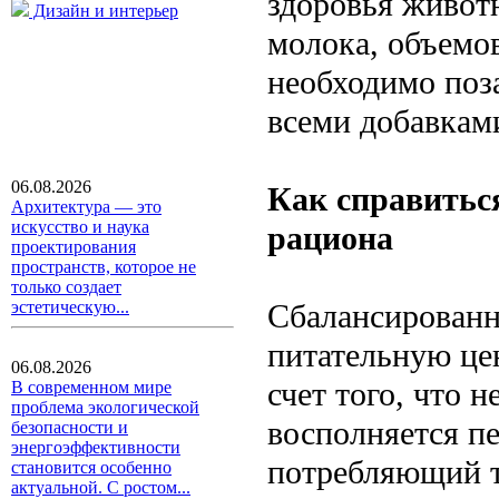
здоровья живот
Дизайн и интерьер
молока, объемо
необходимо поз
всеми добавкам
06.08.2026
Как справитьс
Архитектура — это
искусство и наука
рациона
проектирования
пространств, которое не
только создает
Сбалансированн
эстетическую...
питательную це
06.08.2026
счет того, что 
В современном мире
проблема экологической
восполняется пе
безопасности и
энергоэффективности
потребляющий т
становится особенно
актуальной. С ростом...