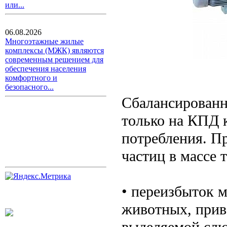
или...
06.08.2026
Многоэтажные жилые
комплексы (МЖК) являются
современным решением для
обеспечения населения
комфортного и
безопасного...
Сбалансированн
только на КПД к
потребления. П
частиц в массе 
• переизбыток м
животных, прив
выделяемой сл