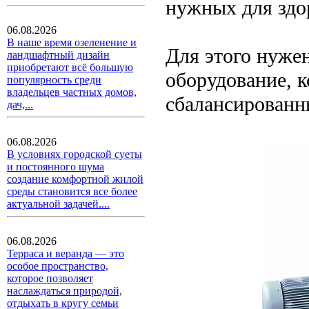
нужных для здор
06.08.2026
В наше время озеленение и
Для этого нуже
ландшафтный дизайн
приобретают всё большую
оборудование, к
популярность среди
владельцев частных домов,
сбалансированн
дач,...
06.08.2026
В условиях городской суеты
и постоянного шума
создание комфортной жилой
среды становится все более
актуальной задачей....
06.08.2026
Терраса и веранда — это
особое пространство,
которое позволяет
наслаждаться природой,
отдыхать в кругу семьи