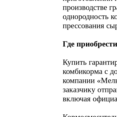
производстве г
однородность к
прессования сыр
Где приобрест
Купить гаранти
комбикорма с д
компании «Мель
заказчику отпр
включая официа
Кормосмеситель