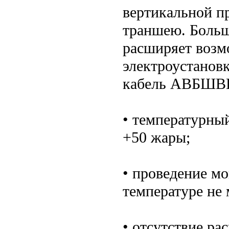
вертикальной п
траншею. Больш
расширяет возм
электроустано
кабель АВБШВН
• температурный
+50 жары;
• проведение м
температуре не 
• отсутствие ра