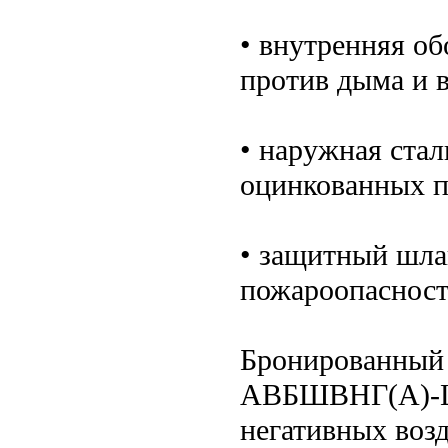
• внутренняя о
против дыма и в
• наружная стал
оцинкованных п
• защитный шл
пожароопаснос
Бронированный
АВБШВНГ(A)-LS
негативных воз