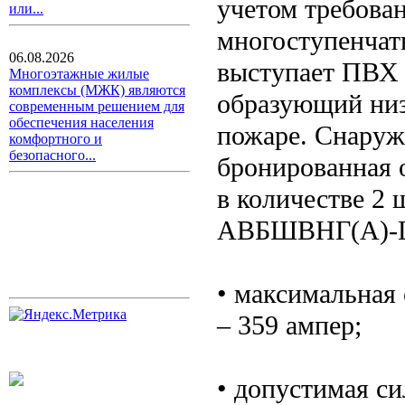
учетом требова
или...
многоступенчат
06.08.2026
выступает ПВХ 
Многоэтажные жилые
комплексы (МЖК) являются
образующий низ
современным решением для
обеспечения населения
пожаре. Снаруж
комфортного и
безопасного...
бронированная 
в количестве 2 
АВБШВНГ(A)-L
• максимальная
– 359 ампер;
• допустимая си