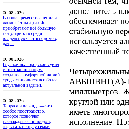
обычной тем, чт
дополнительным
06.08.2026
В наше время озеленение и
обеспечивает п
ландшафтный дизайн
приобретают всё большую
стабильную пере
популярность среди
владельцев частных домов,
используется ал
дач,...
качественный т
06.08.2026
В условиях городской суеты
Четырехжильны
и постоянного шума
создание комфортной жилой
АВБШВНГ(A)-LS
среды становится все более
актуальной задачей....
миллиметров. Ж
круглой или одн
06.08.2026
Терраса и веранда — это
иметь многопро
особое пространство,
которое позволяет
исполнение. Пр
наслаждаться природой,
отдыхать в кругу семьи