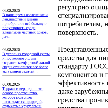
регулярно очищ
06.08.2026
специализирован
В наше время озеленение и
ландшафтный дизайн
потребителям, 
приобретают всё большую
популярность среди
поверхность.
владельцев частных домов,
дач,...
Представленные
06.08.2026
В условиях городской суеты
средства для п
и постоянного шума
создание комфортной жилой
стандарту ГОСС
среды становится все более
актуальной задачей....
компонентов и 
эффективность 
06.08.2026
Терраса и веранда — это
даже зарубежн
особое пространство,
которое позволяет
средства проник
наслаждаться природой,
отдыхать в кругу семьи