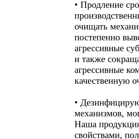
• Продление ср
производственн
очищать механиз
постепенно выв
агрессивные су
и также сокраща
агрессивные ко
качественную о
• Дезинфицирую
механизмов, мог
Наша продукция
свойствами, по