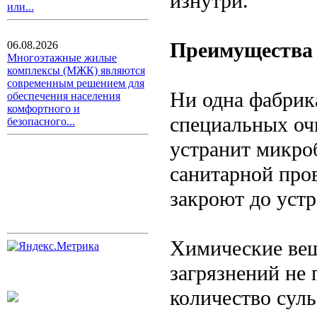
изнутри.
или...
Преимущества 
06.08.2026
Многоэтажные жилые
комплексы (МЖК) являются
современным решением для
Ни одна фабрик
обеспечения населения
комфортного и
специальных оч
безопасного...
устранит микроб
санитарной про
закроют до уст
Химические вещ
загрязнений не 
количество сул