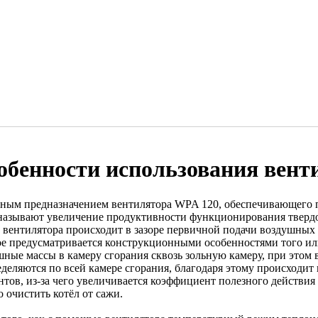
обенности использования вент
ным предназначением вентилятора WPA 120, обеспечивающего 
 называют увеличение продуктивности функционирования тверд
 вентилятора происходит в зазоре первичной подачи воздушных м
ое предусматривается конструкционными особенностями того или
шные массы в камеру сгорания сквозь зольную камеру, при этом
еделяются по всей камере сгорания, благодаря этому происходит
нтов, из-за чего увеличивается коэффициент полезного действия
 очистить котёл от сажи.