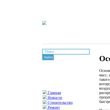
Ос
Найти
Основ
масс,
такого
котор
возду
распр
Главная
проце
Новости
быстро
Строительство
Ремонт