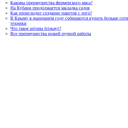
Каковы преимущества фермерского мяса?
На Кубани продолжается закладка садов
Как происходит создание пакетов с лого?
В Крыму в нынешнем году собираются купить больше сотн
техники
Что такое шторы блэкаут?
Все преимущества ножей ручной работы