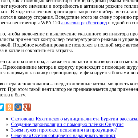
 того, как с помощью вентилятора температурный режим теплон
гнет нужного значения и потребность в активном розжиге топлив
чать. В ходе отключения происходит закрытие шибера вентилято
даются в камеру сгорания. Вследствие этого на смену горению п
рести вентиляторы WPA 120
аквасвит.рф белгород
в одной из с
ого, чтобы включение и выключение указанного вентилятора про
алисты применяют контроллер температурного режима и управл
овкой. Подобное комбинирование позволяет в полной мере авто
а в котле и сократить его затраты.
вентилятора и мотора, а также его лопасти производятся из мет
а. Присоединение мотора к корпусу происходит с помощью шуруп
тся напрямую к валику сервопривода и фиксируется болтами во 
ая сфера использования – твердотопливные котлы, мощность кот
тт. При этом такой вентилятор не предназначается для применен
ства в быту.
Скотоводы Кяхтинского муниципалитета Бурятии рассказал
Создание пароизоляции с помощью плёнки Ондутис
Зачем нужен протокол испытания на продукцию?
Северная Осетия собирается наращивать экспорт