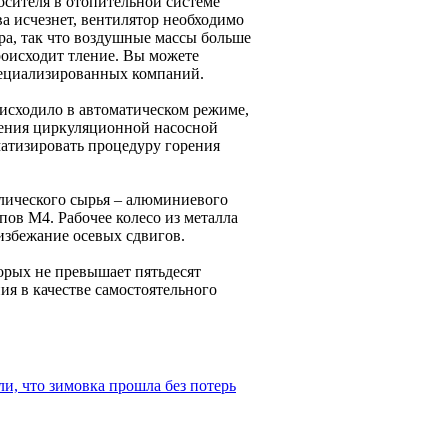
осителя в отопительной системе
а исчезнет, вентилятор необходимо
ра, так что воздушные массы больше
роисходит тление. Вы можете
пециализированных компаний.
исходило в автоматическом режиме,
ения циркуляционной насосной
матизировать процедуру горения
аллического сырья – алюминиевого
ов М4. Рабочее колесо из металла
избежание осевых сдвигов.
орых не превышает пятьдесят
ия в качестве самостоятельного
и, что зимовка прошла без потерь