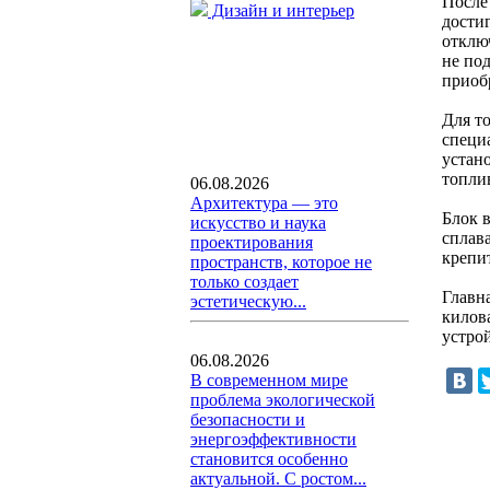
После
Дизайн и интерьер
дости
отклю
не по
приоб
Для т
специ
устан
топлив
06.08.2026
Архитектура — это
Блок 
искусство и наука
сплав
проектирования
крепи
пространств, которое не
только создает
Главн
эстетическую...
килова
устрой
06.08.2026
В современном мире
проблема экологической
безопасности и
энергоэффективности
становится особенно
актуальной. С ростом...