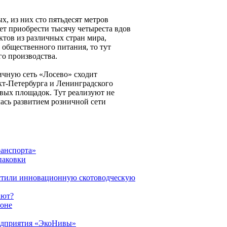
х, из них сто пятьдесят метров
ет приобрести тысячу четыреста вдов
ктов из различных стран мира,
 общественного питания, то тут
о производства.
ничную сеть «Лосево» сходит
кт-Петербурга и Ленинградского
вых площадок. Тут реализуют не
лась развитием розничной сети
ранспорта»
паковки
стили инновационную скотоводческую
ают?
ионе
редприятия «ЭкоНивы»