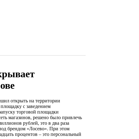
крывает
ове
ешил открыть на территории
 площадку с заведением
 запуску торговой площадки
сеть магазинов, решено было привлечь
ллионов рублей, это в два раза
под брендом «Лосево». При этом
вадцать процентов – это персональный