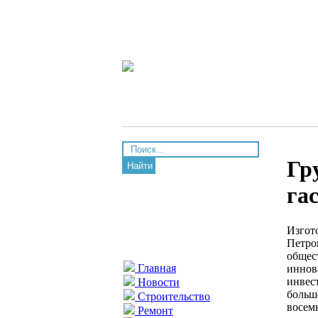
Гр
Найти
га
Изгот
Петро
общес
Главная
иннов
инвес
Новости
больш
Строительство
восем
Ремонт