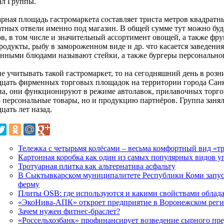
ал Группы.
рная площадь гастромаркета составляет триста метров квадратны
атных отвели именно под магазин. В общей сумме тут можно буд
в, в том числе и значительный ассортимент овощей, а также фру
одукты, рыбу в замороженном виде и др. что касается заведения
нными блюдами называют стейки, а также бургеры персональног
не учитывать такой гастромаркет, то на сегодняшний день в роз
дцать фирменных торговых площадок на территории города Сан
на, они функционируют в режиме автолавок, прилавочных торго
о персональные товары, но и продукцию партнёров. Группа заня
цать лет назад.
Тележка с четырьмя колёсами – весьма комфортный вид «т
Картонная коробка как один из самых популярных видов у
Тротуарная плитка как альтернатива асфальту
В Сыктывкарском муниципалитете Республики Коми запу
ферму
Плиты OSB: где используются и какими свойствами облад
«ЭкоНива-АПК» откроет предприятие в Воронежском рег
Зачем нужен фитнес-браслет?
«Россельхозбанк» профинансирует возведение сырного п