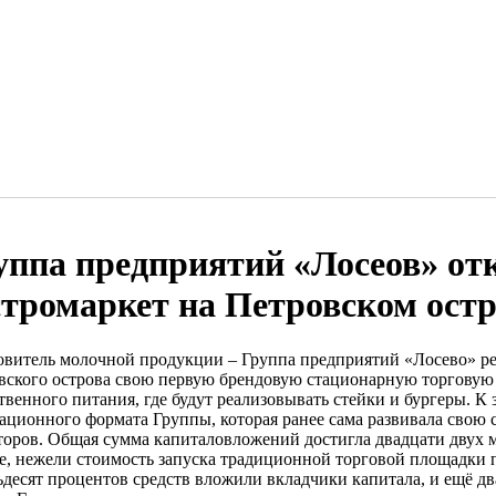
уппа предприятий «Лосеов» от
стромаркет на Петровском остр
овитель молочной продукции – Группа предприятий «Лосево» р
вского острова свою первую брендовую стационарную торговую
твенного питания, где будут реализовывать стейки и бургеры. К
ационного формата Группы, которая ранее сама развивала свою 
торов. Общая сумма капиталовложений достигла двадцати двух ми
е, нежели стоимость запуска традиционной торговой площадки 
ьдесят процентов средств вложили вкладчики капитала, и ещё д