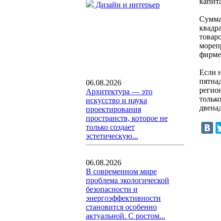
капит
Дизайн и интерьер
Сумма
квадр
товаро
морепр
фирме
Если 
пятна
06.08.2026
регио
Архитектура — это
тольк
искусство и наука
двенад
проектирования
пространств, которое не
только создает
эстетическую...
06.08.2026
В современном мире
проблема экологической
безопасности и
энергоэффективности
становится особенно
актуальной. С ростом...