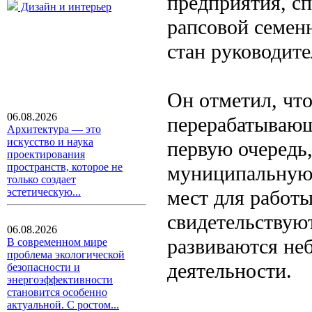
предприятия, с
Дизайн и интерьер
рапсовой семен
стан руководит
Он отметил, чт
06.08.2026
перерабатывающ
Архитектура — это
искусство и наука
первую очередь,
проектирования
пространств, которое не
муниципальную 
только создает
мест для работ
эстетическую...
свидетельствуют
06.08.2026
развиваются не
В современном мире
проблема экологической
деятельности.
безопасности и
энергоэффективности
становится особенно
актуальной. С ростом...