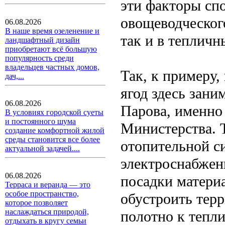
эти факторы сп
овощеводческого
06.08.2026
В наше время озеленение и
так и в тепличн
ландшафтный дизайн
приобретают всё большую
популярность среди
владельцев частных домов,
Так, к примеру
дач,...
ягод здесь зани
06.08.2026
Парова, именно
В условиях городской суеты
и постоянного шума
Министерства. 
создание комфортной жилой
среды становится все более
отопительной си
актуальной задачей....
электроснабжен
06.08.2026
посадки матери
Терраса и веранда — это
особое пространство,
обустроить тер
которое позволяет
наслаждаться природой,
полотно к тепл
отдыхать в кругу семьи