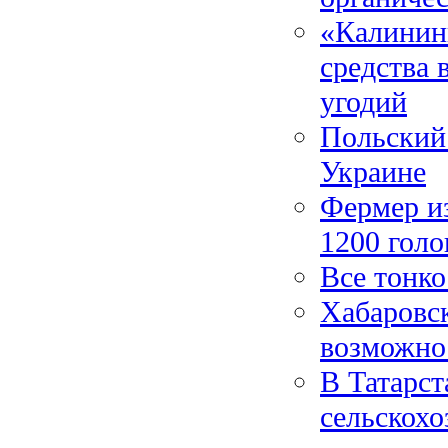
«Калинин
средства 
угодий
Польский 
Украине
Фермер из
1200 голо
Все тонко
Хабаровск
возможно
В Татарст
сельскохо