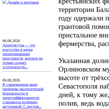
крестьянских ф
Дизайн и интерьер
территории Бал
году одержали п
грантовой помо
пристальное вн
06.08.2026
фермерства, ра
Архитектура — это
искусство и наука
проектирования
пространств, которое не
Указанная доли
только создает
Орлиновском му
эстетическую...
высоте от трёхс
06.08.2026
Севастополя на
В современном мире
проблема экологической
дней, к тому же
безопасности и
энергоэффективности
полив, ведь вод
становится особенно
актуальной. С ростом...