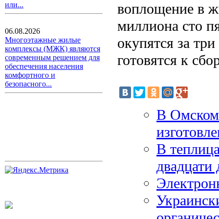
воплощение в ж
или...
миллиона сто п
06.08.2026
окупятся за три
Многоэтажные жилые
комплексы (МЖК) являются
готовятся к сбо
современным решением для
обеспечения населения
комфортного и
безопасного...
В Омском 
изготовле
В теплица
двадцати 
Электронн
Украинск
органиче