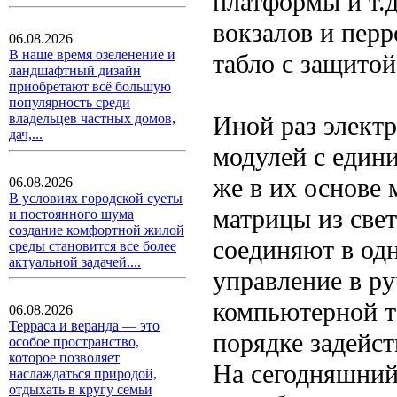
платформы и т.
вокзалов и перр
06.08.2026
В наше время озеленение и
табло с защитой
ландшафтный дизайн
приобретают всё большую
популярность среди
Иной раз элект
владельцев частных домов,
дач,...
модулей с един
же в их основе 
06.08.2026
В условиях городской суеты
матрицы из свет
и постоянного шума
создание комфортной жилой
соединяют в од
среды становится все более
актуальной задачей....
управление в р
компьютерной те
06.08.2026
Терраса и веранда — это
порядке задейст
особое пространство,
которое позволяет
На сегодняшний 
наслаждаться природой,
отдыхать в кругу семьи