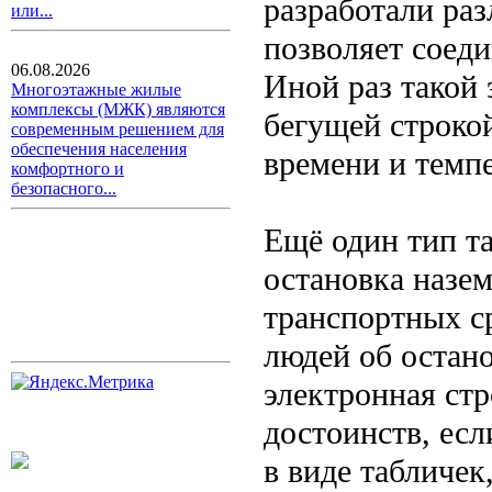
разработали ра
или...
позволяет соеди
06.08.2026
Иной раз такой
Многоэтажные жилые
комплексы (МЖК) являются
бегущей строко
современным решением для
обеспечения населения
времени и темп
комфортного и
безопасного...
Ещё один тип т
остановка назе
транспортных с
людей об остано
электронная ст
достоинств, есл
в виде табличе