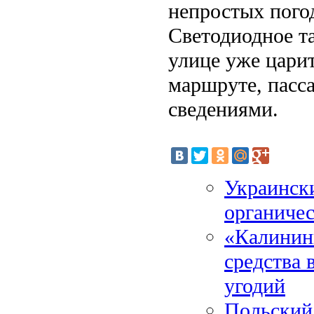
непростых пого
Светодиодное та
улице уже цари
маршруте, пасс
сведениями.
Украинск
органиче
«Калинин
средства 
угодий
Польский 