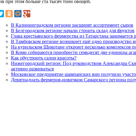
ив при этом больше ста тысяч тонн овощей.
В Калининградском регионе расширят ассортимент сыров
В Белгородском регионе начали строить склад для фруктов
Глава крестьянского фермерства из Татарстана занимается
В Тамбовском регионе возникнет ещё одно производство 
На курильском Шикотане откроют несколько комплексов п
В Коми собираются приобрести семьдесят две единицы аг
Как обустроить салон красоты?
Нижегородский регион: Под руководством Александра Скв
активно развиваться
Московское предприятие шампанских вин получило участо
Девятнадцать фермеров-новичком Самарского региона полу