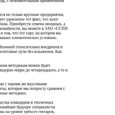
редь, с незначительным применением
ся не только крупные предприятия,
ет удивление тот факт, что залог
базы. Приобрести семена овощных, а
урожайности, вы можете в ЗАО «ССПП
в том, что тот сорт, на котором вы
 ваших климатических условиях.
 Японией относительно внедрения и
олетовые лучи без искажения. Как
аким методикам можно будет
идорах-черри до четырнадцати, а то и
ры с такими же вкусовыми
аты, которые мы попросту срываем с
нные методики.
одства помидоров в тепличных
ближайшее будущее специалисты
ы на уровне трёхсот гектаров,