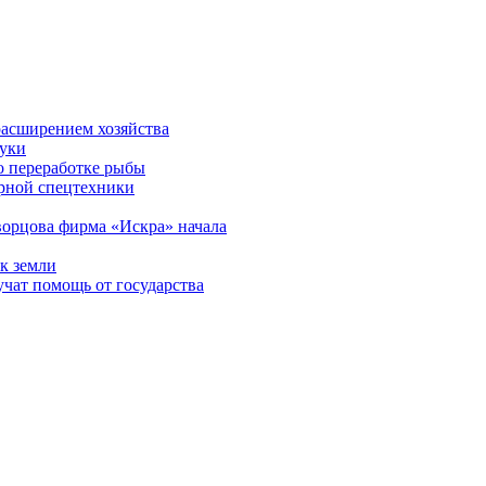
 расширением хозяйства
муки
о переработке рыбы
арной спецтехники
орцова фирма «Искра» начала
к земли
чат помощь от государства