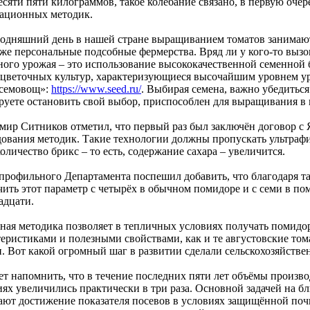
есяти пяти килограммов, такое колебание связано, в первую оче
ационных методик.
годняшний день в нашей стране выращиванием томатов занимают
же персональные подсобные фермерства. Вряд ли у кого-то вызов
ного урожая – это использование высококачественной семенной 
 цветочных культур, характеризующиеся высочайшим уровнем 
семовощ»:
https://www.seed.ru/
. Выбирая семена, важно убедиться 
руете остановить свой выбор, приспособлен для выращивания в
мир Ситников отметил, что первый раз был заключён договор с
дования методик. Такие технологии должны пропускать ультрафи
количество брикс – то есть, содержание сахара – увеличится.
 профильного Департамента поспешил добавить, что благодаря т
чить этот параметр с четырёх в обычном помидоре и с семи в пом
адцати.
ная методика позволяет в тепличных условиях получать помидо
теристиками и полезными свойствами, как и те августовские том
и. Вот какой огромный шаг в развитии сделали сельскохозяйстве
ет напомнить, что в течение последних пяти лет объёмы произв
иях увеличились практически в три раза. Основной задачей на 
ают достижение показателя посевов в условиях защищённой почв