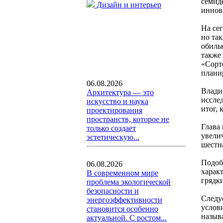
семид
Дизайн и интерьер
иннов
На се
но так
обиль
также
«Сорт
плани
06.08.2026
Влади
Архитектура — это
иссле
искусство и наука
итог, 
проектирования
пространств, которое не
Глава
только создает
увели
эстетическую...
шестн
Подоб
06.08.2026
харак
В современном мире
грядк
проблема экологической
безопасности и
Следу
энергоэффективности
услов
становится особенно
назыв
актуальной. С ростом...