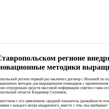
Ставропольском регионе внед
новационные методики выращ
опольский регион первый раз заключил договор с Японией по по
ационных методик для выращивания помидоров с применением 
ния сотрудникам средств массовой информации озвучил глава се
опольской области Владимир Ситников.
тветствии с его заявлением, средний показатель урожайности по
амма с каждого метра квадратного, вместе с тем, она пребывает 