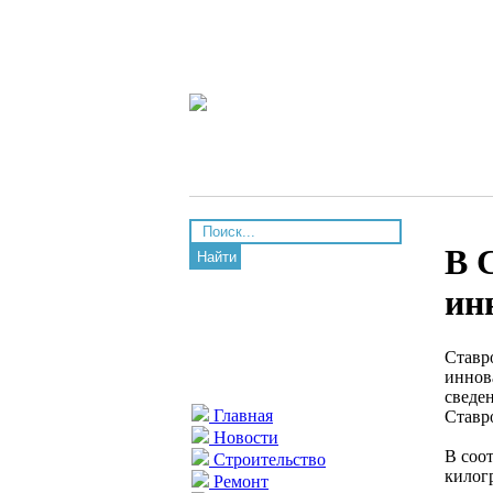
В 
Найти
ин
Ставр
иннов
сведе
Главная
Ставр
Новости
В соо
Строительство
килогр
Ремонт