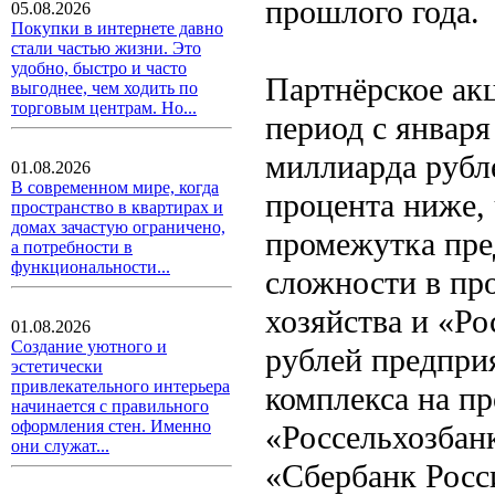
прошлого года.
05.08.2026
Покупки в интернете давно
стали частью жизни. Это
удобно, быстро и часто
Партнёрское ак
выгоднее, чем ходить по
торговым центрам. Но...
период с января
миллиарда рубле
01.08.2026
В современном мире, когда
процента ниже, 
пространство в квартирах и
домах зачастую ограничено,
промежутка пре
а потребности в
функциональности...
сложности в пр
хозяйства и «Р
01.08.2026
Создание уютного и
рублей предпри
эстетически
привлекательного интерьера
комплекса на пр
начинается с правильного
оформления стен. Именно
«Россельхозбанк
они служат...
«Сбербанк Росс