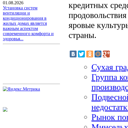
кредитных средс
01.08.2026
Установка систем
продовольствия
вентиляции и
кондиционирования в
яровые культур
жилых домах является
важным аспектом
страны.
современного комфорта и
здоровья...
Сухая гр
Группа ко
производ
Подвесно
недостатк
Рынок поп
Минсельхо