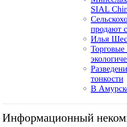
SIAL Chin
Сельскох
продают с
Илья Шес
Торговые 
экологиче
Разведени
тонкости
В Амурск
Информационный некомм