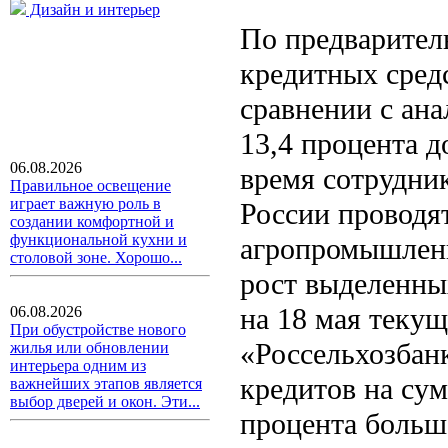
Дизайн и интерьер
По предварител
кредитных сред
сравнении с ан
13,4 процента д
06.08.2026
время сотрудни
Правильное освещение
играет важную роль в
России проводя
создании комфортной и
функциональной кухни и
агропромышленн
столовой зоне. Хорошо...
рост выделенны
на 18 мая текущ
06.08.2026
При обустройстве нового
«Россельхозбан
жилья или обновлении
интерьера одним из
кредитов на сум
важнейших этапов является
выбор дверей и окон. Эти...
процента больше