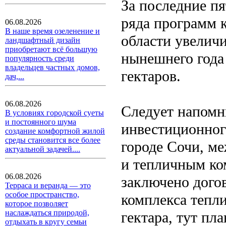
За последние пя
ряда программ 
06.08.2026
В наше время озеленение и
области увеличи
ландшафтный дизайн
приобретают всё большую
нынешнего года 
популярность среди
владельцев частных домов,
гектаров.
дач,...
06.08.2026
Следует напомни
В условиях городской суеты
и постоянного шума
инвестиционного
создание комфортной жилой
среды становится все более
городе Сочи, м
актуальной задачей....
и тепличным ко
06.08.2026
заключено догов
Терраса и веранда — это
особое пространство,
комплекса тепл
которое позволяет
наслаждаться природой,
гектара, тут п
отдыхать в кругу семьи