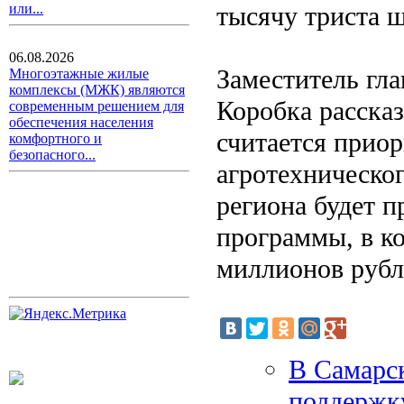
тысячу триста 
или...
06.08.2026
Заместитель гл
Многоэтажные жилые
комплексы (МЖК) являются
Коробка рассказ
современным решением для
обеспечения населения
считается прио
комфортного и
безопасного...
агротехническо
региона будет 
программы, в к
миллионов рубл
В Самарс
поддержк