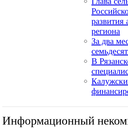
Глава сел
Российск
развития 
региона
За два ме
семьдесят
В Рязанс
специалис
Калужски
финансир
Информационный некомм