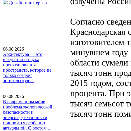
озвучены Росси
Дизайн и интерьер
Согласно сведен
Краснодарская 
изготовителем 
06.08.2026
минувшем году 
Архитектура — это
искусство и наука
области сумели
проектирования
пространств, которое не
тысяч тонн прод
только создает
2015 годом, сос
эстетическую...
процента. При э
06.08.2026
тысяч семьсот т
В современном мире
проблема экологической
тысяч тонн пом
безопасности и
энергоэффективности
становится особенно
актуальной. С ростом...