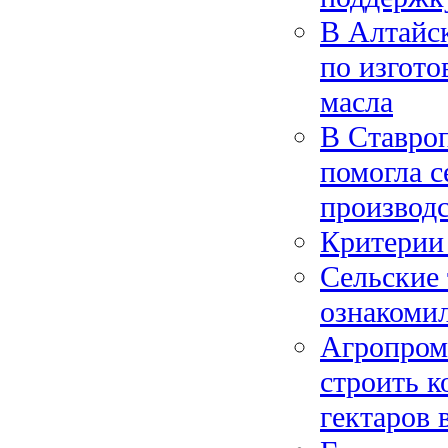
В Алтайс
по изгото
масла
В Ставро
помогла 
производс
Критерии
Сельские
ознакомил
Агропром
строить к
гектаров 