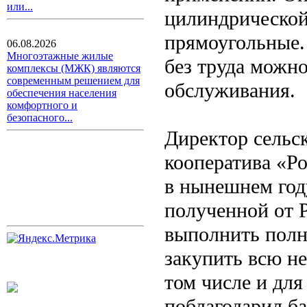
или...
цилиндрической
прямоугольные.
06.08.2026
Многоэтажные жилые
без труда можно
комплексы (МЖК) являются
современным решением для
обслуживания.
обеспечения населения
комфортного и
безопасного...
Директор сельс
кооператива «Ро
в нынешнем год
полученной от Р
выполнить полн
закупить всю н
том числе и для
поблагодарил ба