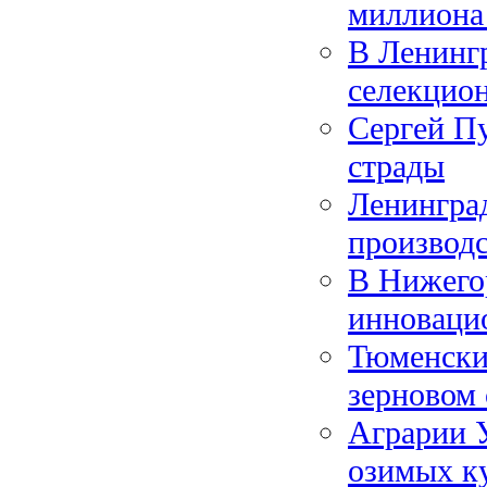
миллиона
В Ленингр
селекцио
Сергей Пу
страды
Ленингра
производс
В Нижегор
инновацио
Тюменский
зерновом 
Аграрии У
озимых к