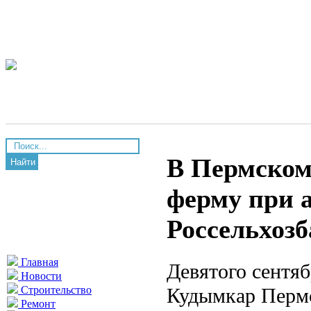
В Пермском
Найти
ферму при 
Россельхоз
Главная
Девятого сентя
Новости
Кудымкар Пермс
Строительство
Ремонт