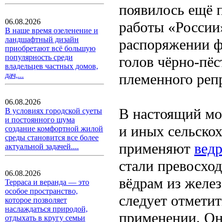
появилось ещё п
06.08.2026
работы «России
В наше время озеленение и
ландшафтный дизайн
распоряжении ф
приобретают всё большую
популярность среди
голов чёрно-пё
владельцев частных домов,
племенного реп
дач,...
06.08.2026
В настоящий мо
В условиях городской суеты
и постоянного шума
и иных сельско
создание комфортной жилой
среды становится все более
применяют
вед
актуальной задачей....
стали превосхо
06.08.2026
вёдрам из желез
Терраса и веранда — это
особое пространство,
следует отметит
которое позволяет
наслаждаться природой,
применении. Он
отдыхать в кругу семьи