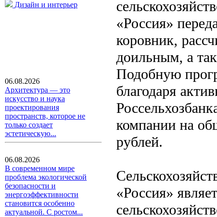
сельскохозяйств
Дизайн и интерьер
«Россия» перед
коровник, рассч
доильным, а та
Подобную прогр
06.08.2026
благодаря акти
Архитектура — это
искусство и наука
Россельхозбанк
проектирования
пространств, которое не
компании на об
только создает
эстетическую...
рублей.
06.08.2026
В современном мире
Сельскохозяйст
проблема экологической
безопасности и
«Россия» являе
энергоэффективности
становится особенно
сельскохозяйст
актуальной. С ростом...