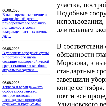
участка, постро
06.08.2026
Подобные соору
В наше время озеленение и
ландшафтный дизайн
использовании, 
приобретают всё большую
популярность среди
длительным экс
владельцев частных домов,
дач,...
В соответствии
06.08.2026
обязанности гла
В условиях городской суеты
и постоянного шума
Морозова, в ны
создание комфортной жилой
среды становится все более
стандартные сро
актуальной задачей....
завершили убор
06.08.2026
конце сентября.
Терраса и веранда — это
особое пространство,
почти все проц
которое позволяет
наслаждаться природой,
Ульяновского ре
отдыхать в кругу семьи