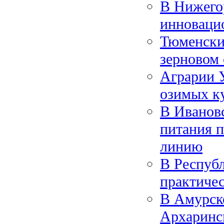
В Нижегор
инновацио
Тюменский
зерновом 
Аграрии У
озимых к
В Ивановс
питания 
линию
В Респуб
практичес
В Амурск
Архаринс