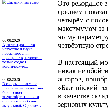
Это рекордное з
Дизайн и интерьер
среднем показат
четырём с полов
максимумом за 
этому параметр
06.08.2026
четвёртную стр
Архитектура — это
искусство и наука
проектирования
пространств, которое не
В настоящий мо
только создает
эстетическую...
никак не обойт
ангаров, приоб
06.08.2026
В современном мире
«Балтийский те
проблема экологической
безопасности и
в качестве скл
энергоэффективности
становится особенно
зерновых культ
актуальной. С ростом...