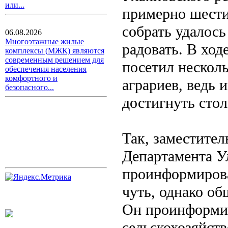
или...
примерно шести
собрать удалось
06.08.2026
Многоэтажные жилые
радовать. В ход
комплексы (МЖК) являются
современным решением для
посетил нескол
обеспечения населения
комфортного и
аграриев, ведь 
безопасного...
достигнуть сто
Так, заместител
Департамента У
проинформировал
чуть, однако об
Он проинформир
сельскохозяйст