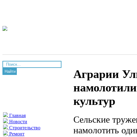
Аграрии Ул
Найти
намолотили
культур
Главная
Сельские труже
Новости
намолотить оди
Строительство
Ремонт