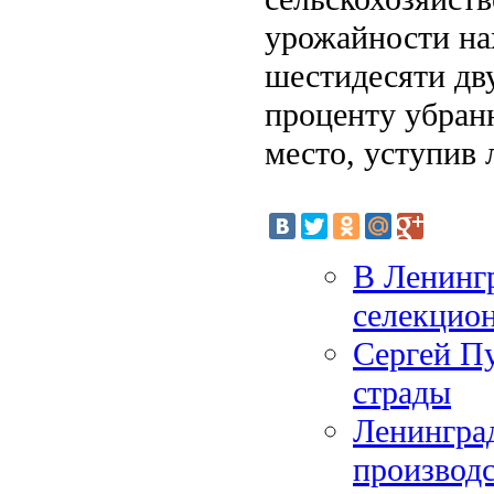
урожайности на
шестидесяти дву
проценту убран
место, уступив 
В Ленингр
селекцио
Сергей Пу
страды
Ленингра
производс