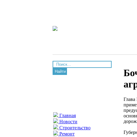
Бо
Найти
аг
Глава
приме
преду
Главная
основ
дорож
Новости
Строительство
Губер
Ремонт