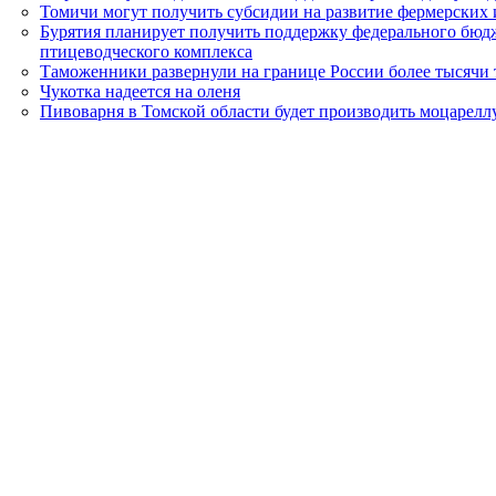
Томичи могут получить субсидии на развитие фермерских 
Бурятия планирует получить поддержку федерального бюдж
птицеводческого комплекса
Таможенники развернули на границе России более тысячи
Чукотка надеется на оленя
Пивоварня в Томской области будет производить моцареллу