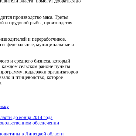
тавители власти, помогут добраться до
дится производство мяса. Третья
ной и прудовой рыбы, производству
изводителей и переработчиков.
рсы федеральные, муниципальные и
лого и среднего бизнеса, который
в каждом сельском районе пункты
 программу поддержки организаторов
азало и птицеводство, которое
а.
ржку
асти до конца 2014 года
довольственном обеспечении
ндюшатины в Липецкой области