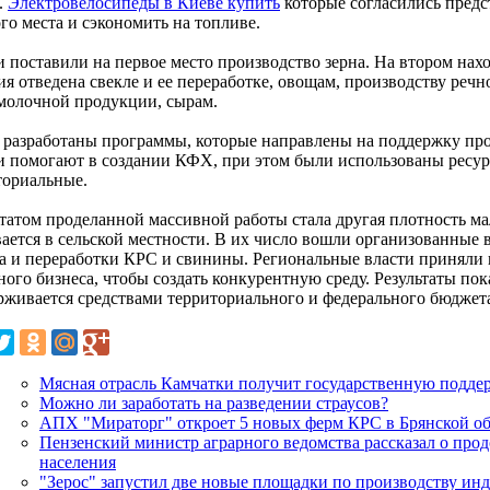
.
Электровелосипеды в Киеве купить
которые согласились предс
го места и сэкономить на топливе.
 поставили на первое место производство зерна. На втором нахо
ия отведена свекле и ее переработке, овощам, производству реч
молочной продукции, сырам.
 разработаны программы, которые направлены на поддержку про
и помогают в создании КФХ, при этом были использованы ресу
ториальные.
ьтатом проделанной массивной работы стала другая плотность ма
вается в сельской местности. В их число вошли организованные 
а и переработки КРС и свинины. Региональные власти приняли
ого бизнеса, чтобы создать конкурентную среду. Результаты пок
рживается средствами территориального и федерального бюджет
Мясная отрасль Камчатки получит государственную подде
Можно ли заработать на разведении страусов?
АПХ "Мираторг" откроет 5 новых ферм КРС в Брянской обл
Пензенский министр аграрного ведомства рассказал о про
населения
"Зерос" запустил две новые площадки по производству и