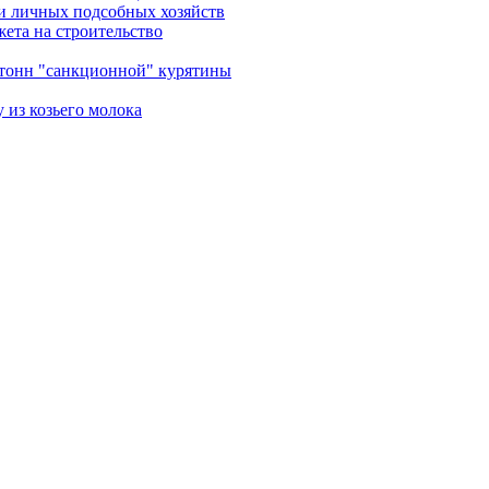
и личных подсобных хозяйств
ета на строительство
 тонн "санкционной" курятины
 из козьего молока