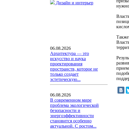
призы
Дизайн и интерьер
нужно
Власти
позиц
кисло
Также
Власт
терри
06.08.2026
Архитектура — это
Резул
искусство и наука
разви
проектирования
прием
пространств, которое не
подобн
только создает
подде
эстетическую...
06.08.2026
В современном мире
проблема экологической
безопасности и
энергоэффективности
становится особенно
актуальной. С ростом...