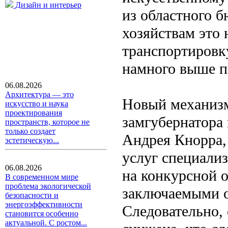
Дизайн и интерьер
из областного 
хозяйствам это 
транспортировку
намного выше п
06.08.2026
Архитектура — это
Новый механизм
искусство и наука
проектирования
замгубернатора
пространств, которое не
только создает
Андрея Кнорра,
эстетическую...
услуг специали
06.08.2026
на конкурсной о
В современном мире
проблема экологической
заключаемыми о
безопасности и
энергоэффективности
Следовательно,
становится особенно
актуальной. С ростом...