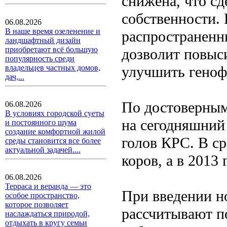
снижена, что сд
собственности. 
06.08.2026
В наше время озеленение и
распространенн
ландшафтный дизайн
приобретают всё большую
дозволит повыси
популярность среди
улучшить геноф
владельцев частных домов,
дач,...
По достоверным
06.08.2026
В условиях городской суеты
на сегодняшний 
и постоянного шума
создание комфортной жилой
голов КРС. В ср
среды становится все более
актуальной задачей....
коров, а в 2013 
06.08.2026
Терраса и веранда — это
При введении но
особое пространство,
которое позволяет
рассчитывают п
наслаждаться природой,
отдыхать в кругу семьи