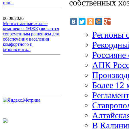
собственных хо
или...
06.08.2026
Многоэтажные жилые
комплексы (МЖК) являются
Регионы о
современным решением для
обеспечения населения
Рекордны
комфортного и
безопасного...
Россияне 
АПК Росс
Производ
Более 12
Регламент
Ставропол
Алтайска
В Калинин