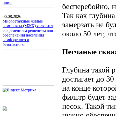
или...
бесперебойно, н
Так как глубина
06.08.2026
Многоэтажные жилые
замерзать не бу
комплексы (МЖК) являются
современным решением для
около 50 лет, чт
обеспечения населения
комфортного и
безопасного...
Песчаные скв
Глубина такой 
достигает до 30
на конце которо
фильтр будет з
песок. Такой ти
нужно обеспечи