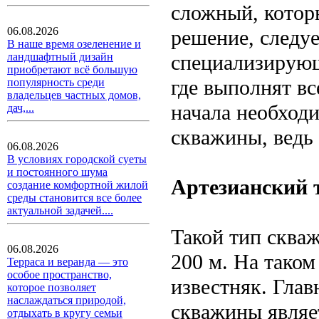
сложный, котор
06.08.2026
решение, следу
В наше время озеленение и
специализирующ
ландшафтный дизайн
приобретают всё большую
где выполнят вс
популярность среди
владельцев частных домов,
начала необход
дач,...
скважины, ведь
06.08.2026
В условиях городской суеты
и постоянного шума
Артезианский 
создание комфортной жилой
среды становится все более
актуальной задачей....
Такой тип скваж
06.08.2026
200 м. На таком
Терраса и веранда — это
особое пространство,
известняк. Гла
которое позволяет
наслаждаться природой,
скважины являет
отдыхать в кругу семьи