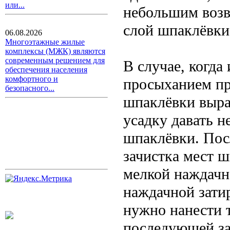
или...
небольшим возв
слой шпаклёвки
06.08.2026
Многоэтажные жилые
комплексы (МЖК) являются
современным решением для
В случае, когда
обеспечения населения
комфортного и
просыханием пр
безопасного...
шпаклёвки выра
усадку давать н
шпаклёвки. Пос
зачистка мест ш
мелкой наждачн
наждачной затир
нужно нанести 
последующей за