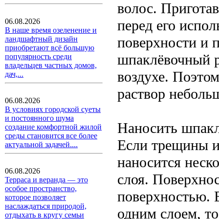
волос. Пригота
перед его испол
06.08.2026
В наше время озеленение и
поверхности и 
ландшафтный дизайн
приобретают всё большую
шпаклёвочный р
популярность среди
владельцев частных домов,
воздухе. Поэто
дач,...
раствор неболь
06.08.2026
В условиях городской суеты
и постоянного шума
Наносить шпакл
создание комфортной жилой
среды становится все более
Если трещины и
актуальной задачей....
наносится неск
06.08.2026
слоя. Поверхно
Терраса и веранда — это
особое пространство,
поверхностью. 
которое позволяет
наслаждаться природой,
одним слоем, т
отдыхать в кругу семьи