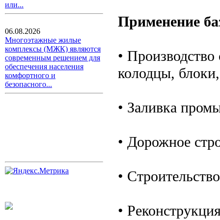
или...
Применение ба
06.08.2026
Многоэтажные жилые
комплексы (МЖК) являются
• Производство
современным решением для
обеспечения населения
колодцы, блоки,
комфортного и
безопасного...
• Заливка пром
• Дорожное стро
• Строительств
• Реконструкци