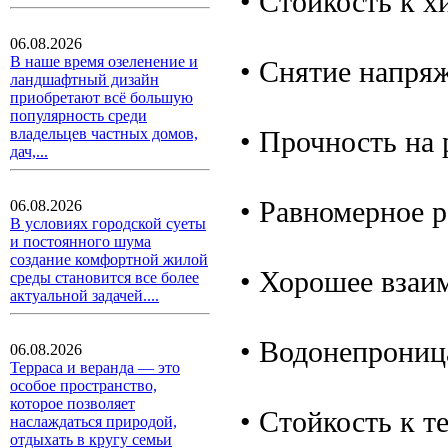
• Стойкость к 
06.08.2026
В наше время озеленение и
• Снятие напря
ландшафтный дизайн
приобретают всё большую
популярность среди
• Прочность на 
владельцев частных домов,
дач,...
• Равномерное р
06.08.2026
В условиях городской суеты
и постоянного шума
создание комфортной жилой
• Хорошее взаим
среды становится все более
актуальной задачей....
• Водонепрониц
06.08.2026
Терраса и веранда — это
особое пространство,
которое позволяет
• Стойкость к т
наслаждаться природой,
отдыхать в кругу семьи