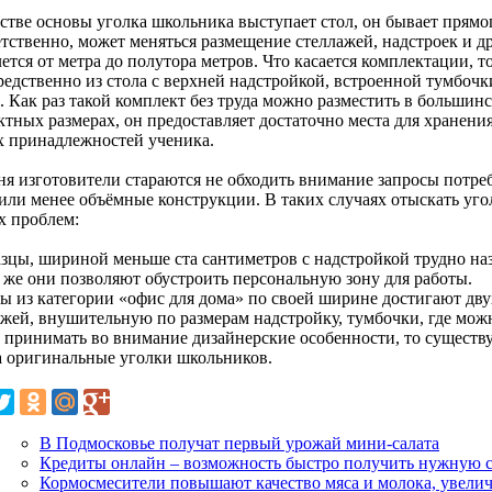
естве основы уголка школьника выступает стол, он бывает прямо
етственно, может меняться размещение стеллажей, надстроек и 
ется от метра до полутора метров. Что касается комплектации, то
редственно из стола с верхней надстройкой, встроенной тумбочк
. Как раз такой комплект без труда можно разместить в большин
ктных размерах, он предоставляет достаточно места для хранени
х принадлежностей ученика.
ня изготовители стараются не обходить внимание запросы потреб
 или менее объёмные конструкции. В таких случаях отыскать уг
х проблем:
азцы, шириной меньше ста сантиметров с надстройкой трудно на
ё же они позволяют обустроить персональную зону для работы.
лы из категории «офис для дома» по своей ширине достигают дв
ажей, внушительную по размерам надстройку, тумбочки, где можн
и принимать во внимание дизайнерские особенности, то существу
а оригинальные уголки школьников.
В Подмосковье получат первый урожай мини-салата
Кредиты онлайн – возможность быстро получить нужную 
Кормосмесители повышают качество мяса и молока, увели