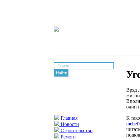
Уг
Найти
Вряд 
жизни
Вполн
один 
К тако
Главная
mebel7
Новости
читат
Строительство
подкл
Ремонт