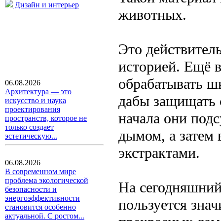
Дизайн и интерьер
животных.
Это действител
историей. Ещё 
обрабатывать ш
06.08.2026
Архитектура — это
дабы защищать с
искусство и наука
проектирования
начала они под
пространств, которое не
только создает
дымом, а затем
эстетическую...
экстрактами.
06.08.2026
В современном мире
проблема экологической
На сегодняшний
безопасности и
энергоэффективности
пользуется зна
становится особенно
актуальной. С ростом...