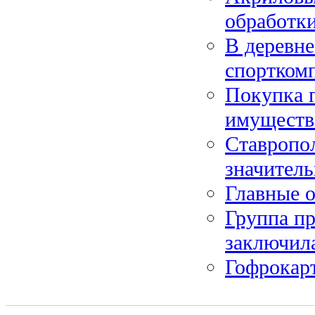
обработк
В деревне
спортком
Покупка г
имуществ
Ставропо
значител
Главные 
Группа п
заключила
Гофрокарт