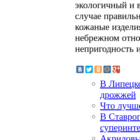
экологичный и 
случае правиль
кожаные издели
небрежном отно
непригодность 
В Липецко
дрожжей
Что лучше
В Ставроп
суперинт
Акриловы