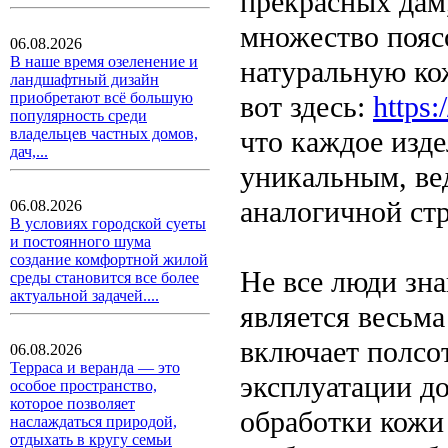
прекрасных дам
множество поясо
06.08.2026
В наше время озеленение и
натуральную ко
ландшафтный дизайн
приобретают всё большую
вот здесь:
https:
популярность среди
что каждое изде
владельцев частных домов,
дач,...
уникальным, ве
аналогичной ст
06.08.2026
В условиях городской суеты
и постоянного шума
создание комфортной жилой
Не все люди зна
среды становится все более
актуальной задачей....
является весьм
включает полсо
06.08.2026
Терраса и веранда — это
эксплуатации д
особое пространство,
которое позволяет
обработки кожи 
наслаждаться природой,
отдыхать в кругу семьи