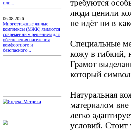
требуются особ
или...
люди ценили кож
06.08.2026
не идёт ни в ка
Многоэтажные жилые
комплексы (МЖК) являются
современным решением для
обеспечения населения
Специальные ме
комфортного и
безопасного...
кожу в гибкий, 
Грамот выделан
который символ
Натуральная ко
материалом вне 
легко адаптиру
условий. Стоит 