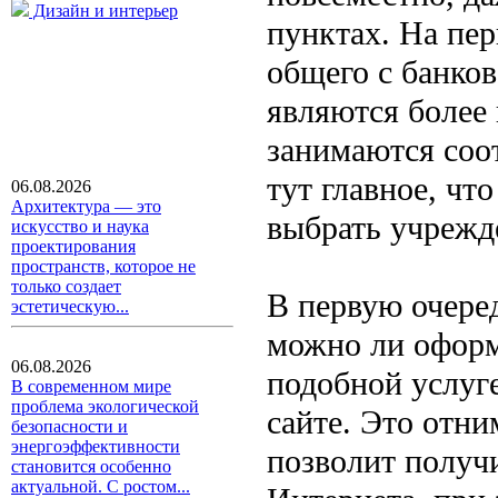
Дизайн и интерьер
пунктах. На пе
общего с банков
являются более
занимаются соо
тут главное, чт
06.08.2026
Архитектура — это
выбрать учрежд
искусство и наука
проектирования
пространств, которое не
только создает
В первую очеред
эстетическую...
можно ли оформ
06.08.2026
подобной услуг
В современном мире
проблема экологической
сайте. Это отн
безопасности и
энергоэффективности
позволит полу
становится особенно
актуальной. С ростом...