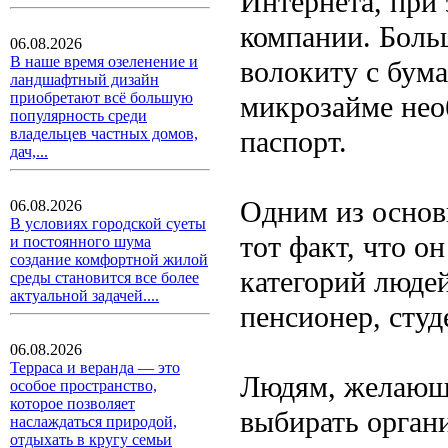
Интернета, при 
компании. Боль
06.08.2026
В наше время озеленение и
волокиту с бума
ландшафтный дизайн
приобретают всё большую
микрозайме нео
популярность среди
паспорт.
владельцев частных домов,
дач,...
Одним из основ
06.08.2026
В условиях городской суеты
тот факт, что о
и постоянного шума
создание комфортной жилой
категорий люде
среды становится все более
актуальной задачей....
пенсионер, студе
06.08.2026
Терраса и веранда — это
Людям, желающи
особое пространство,
которое позволяет
выбирать орган
наслаждаться природой,
отдыхать в кругу семьи