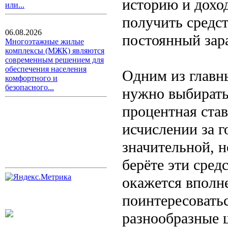
историю и доход
или...
получить средст
06.08.2026
постоянный зара
Многоэтажные жилые
комплексы (МЖК) являются
современным решением для
обеспечения населения
Одним из главны
комфортного и
безопасного...
нужно выбирать
процентная став
исчислении за г
значительной, н
берёте эти сред
окажется вполн
поинтересоватьс
разнообразные 