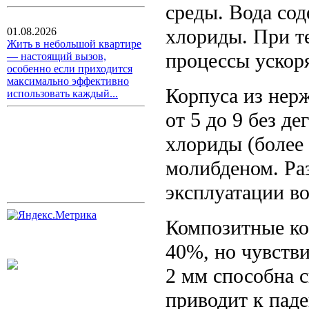
среды. Вода сод
хлориды. При т
01.08.2026
Жить в небольшой квартире
процессы ускоря
— настоящий вызов,
особенно если приходится
максимально эффективно
Корпуса из нер
использовать каждый...
от 5 до 9 без д
хлориды (более 
молибденом. Раз
эксплуатации воз
Композитные ко
40%, но чувств
2 мм способна с
приводит к пад