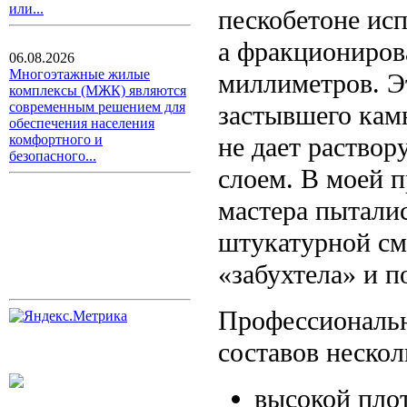
или...
пескобетоне исп
а фракциониров
06.08.2026
Многоэтажные жилые
миллиметров. Э
комплексы (МЖК) являются
современным решением для
застывшего камн
обеспечения населения
не дает раствор
комфортного и
безопасного...
слоем. В моей п
мастера пытали
штукатурной см
«забухтела» и 
Профессиональ
составов неско
высокой плот