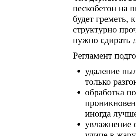
пескобетон на 
будет греметь, 
структурно про
нужно сдирать д
Регламент подг
удаление пы
только разго
обработка по
проникновени
иногда лучш
увлажнение о
улице в жару