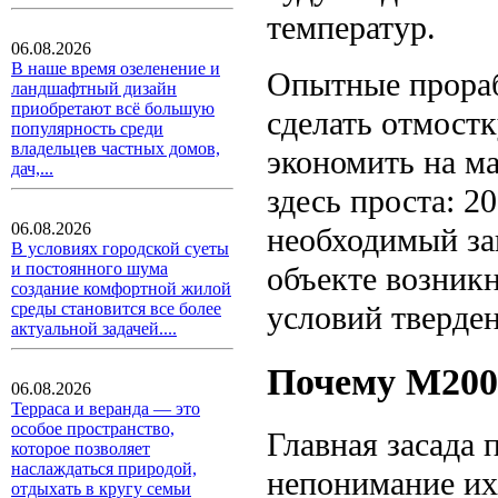
температур.
06.08.2026
В наше время озеленение и
Опытные прораб
ландшафтный дизайн
приобретают всё большую
сделать отмост
популярность среди
владельцев частных домов,
экономить на м
дач,...
здесь проста: 
06.08.2026
необходимый за
В условиях городской суеты
и постоянного шума
объекте возник
создание комфортной жилой
условий тверден
среды становится все более
актуальной задачей....
Почему М200 
06.08.2026
Терраса и веранда — это
особое пространство,
Главная засада 
которое позволяет
наслаждаться природой,
непонимание их
отдыхать в кругу семьи