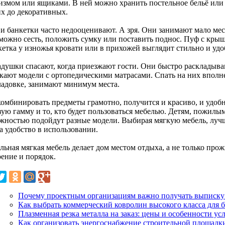
измом или ящиками. В ней можно хранить постельное бельё или
их до декоративных.
и банкетки часто недооценивают. А зря. Они занимают мало мест
можно сесть, положить сумку или поставить поднос. Пуф с кры
кетка у изножья кровати или в прихожей выглядит стильно и удо
адушки спасают, когда приезжают гости. Они быстро раскладыва
кают модели с ортопедическими матрасами. Спать на них вполн
ладовке, занимают минимум места.
комбинировать предметы грамотно, получится и красиво, и удоб
вую гамму и то, кто будет пользоваться мебелью. Детям, пожил
жностью подойдут разные модели. Выбирая мягкую мебель, лучш
а удобство в использовании.
льная мягкая мебель делает дом местом отдыха, а не только про
оение и порядок.
Почему проектным организациям важно получать выписку
Как выбрать коммерческий ковролин высокого класса для 
Плазменная резка металла на заказ: цены и особенности ус
Как организовать энергоснабжение строительной площадк