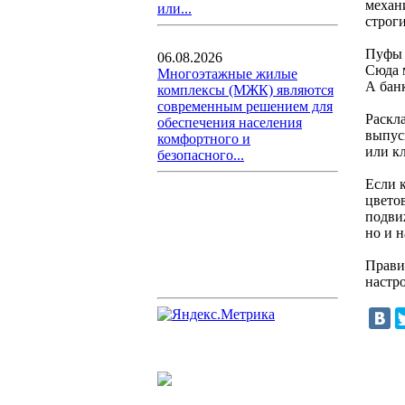
механ
или...
строг
Пуфы 
06.08.2026
Сюда 
Многоэтажные жилые
А бан
комплексы (МЖК) являются
современным решением для
Раскл
обеспечения населения
выпус
комфортного и
или к
безопасного...
Если 
цвето
подви
но и н
Прави
настр