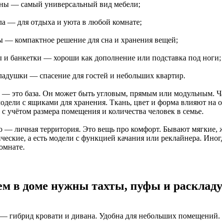
аны — самый универсальный вид мебели;
ла — для отдыха и уюта в любой комнате;
ты — компактное решение для сна и хранения вещей;
ы и банкетки — хороши как дополнение или подставка под ноги;
кладушки — спасение для гостей и небольших квартир.
 — это база. Он может быть угловым, прямым или модульным. Час
модели с ящиками для хранения. Ткань, цвет и форма влияют на
 с учётом размера помещения и количества человек в семье.
о — личная территория. Это вещь про комфорт. Бывают мягкие, ж
ческие, а есть модели с функцией качания или реклайнера. Иног
омнате.
ем в доме нужны тахты, пуфы и расклад
 — гибрид кровати и дивана. Удобна для небольших помещений.