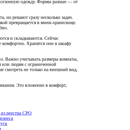
 сезонную одежду. Формы разные — от
а, но решают сразу несколько задач.
шкой превращается в мини-хранилище.
бно.
ются и складываются. Сейчас
е комфортно. Хранятся они в шкафу
но. Важно учитывать размеры комнаты,
ым или людям с ограниченной
е смотреть не только на внешний вид,
живания. Это вложение в комфорт,
 из реестра СРО
бизнеса
луги
и