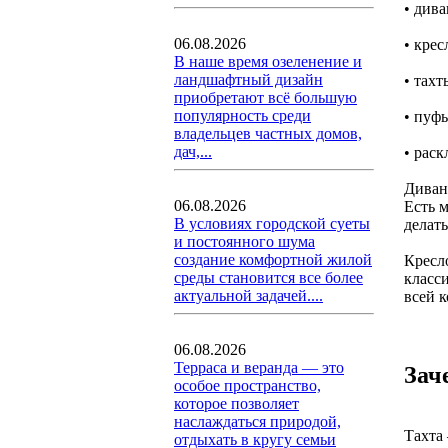
• див
06.08.2026
• крес
В наше время озеленение и
ландшафтный дизайн
• тах
приобретают всё большую
популярность среди
• пуф
владельцев частных домов,
дач,...
• рас
Диван
06.08.2026
Есть 
В условиях городской суеты
делать
и постоянного шума
создание комфортной жилой
Кресл
среды становится все более
класси
актуальной задачей....
всей к
06.08.2026
Терраса и веранда — это
Зач
особое пространство,
которое позволяет
наслаждаться природой,
Тахта
отдыхать в кругу семьи