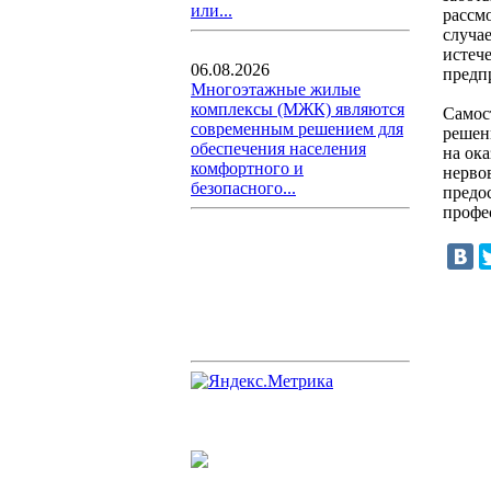
или...
рассм
случа
истеч
06.08.2026
предп
Многоэтажные жилые
комплексы (МЖК) являются
Самос
современным решением для
решен
обеспечения населения
на ок
комфортного и
нервов
безопасного...
предо
профес