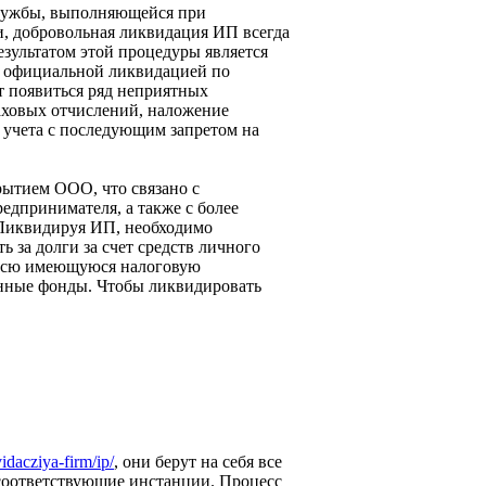
службы, выполняющейся при
, добровольная ликвидация ИП всегда
зультатом этой процедуры является
ь официальной ликвидацией по
 появиться ряд неприятных
раховых отчислений, наложение
 учета с последующим запретом на
рытием ООО, что связано с
едпринимателя, а также с более
 Ликвидируя ИП, необходимо
 за долги за счет средств личного
ть всю имеющуюся налоговую
венные фонды. Чтобы ликвидировать
vidacziya-firm/ip/
, они берут на себя все
соответствующие инстанции. Процесс