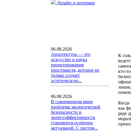
Дизайн и интерьер
06.08.2026
Архитектура — это
К сожа
искусство и наука
ведет
проектирования
самоо
пространств, которое не
кто-то
только создает
бизне
эстетическую...
офици
ликвид
помощ
06.08.2026
В современном мире
Когда
проблема экологической
как ф
безопасности и
ряде 
энергоэффективности
морал
становится особенно
прино
актуальной. С ростом...