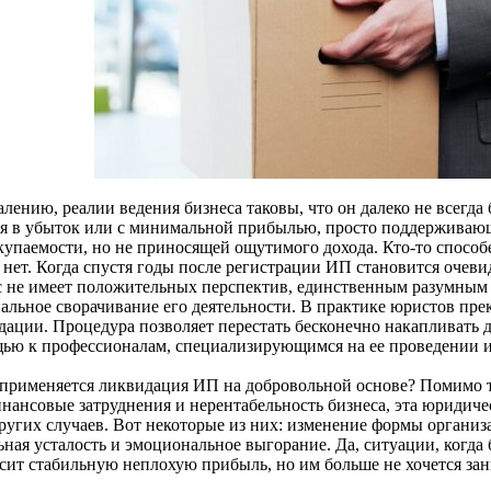
лению, реалии ведения бизнеса таковы, что он далеко не всегда
ся в убыток или с минимальной прибылью, просто поддерживающ
купаемости, но не приносящей ощутимого дохода. Кто-то способе
 нет. Когда спустя годы после регистрации ИП становится очеви
с не имеет положительных перспектив, единственным разумным 
альное сворачивание его деятельности. В практике юристов пр
ации. Процедура позволяет перестать бесконечно накапливать до
ью к профессионалам, специализирующимся на ее проведении 
 применяется ликвидация ИП на добровольной основе? Помимо 
инансовые затруднения и нерентабельность бизнеса, эта юридиче
других случаев. Вот некоторые из них: изменение формы органи
ьная усталость и эмоциональное выгорание. Да, ситуации, когда
сит стабильную неплохую прибыль, но им больше не хочется зани