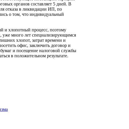
говых органов составляет 5 дней. В
я отказа в ликвидации ИП, по
пись о том, что индивидуальный
й и хлопотный процесс, поэтому
м, уже много лет специализирующимся
 лишних хлопот, затрат времени и
посетить офис, заключить договор и
 бумаг и посещение налоговой службы
аться в положительном результате.
изма