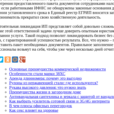
отрения предоставленного пакета документов сотрудниками нало
е если работниками ИФНС не обнаружены законные основания дл
ении установленного срока в Единый реестр ЕГРИП вносится за
риниматель прекратил свою хозяйственную деятельность.
тоятельная ликвидация ИП представляет собой довольно сложны
ие этой ответственной задачи лучше доверить опытным юриста
азании услуги. Такой подход позволит ликвидировать бизнес без
, с гарантированной успешностью результата. Все, что нужно – 
ставить пакет необходимых документов. Правильное заполнение
сионалы возьмут на себя, чтобы уже через несколько дней отчит
Основные преимущества коммерческой недвижимости
Особенности стали марки 38ХС
Аренда длинномера: почему это выгодно
Рулоны из нержавеющей стали: где используются?
Рукава высокого давления: что нужно знать
Преимущества жизни в загородном доме
Антивандальная сантехника и зеркала с защитой от вандал
Как выбрать усилитель сотовой связи и 3G/4G интернета
В чем плюсы офисных перегородок
Как секс влияет на здоровье