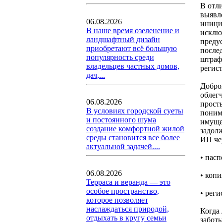
В отл
выявл
06.08.2026
иници
В наше время озеленение и
исклю
ландшафтный дизайн
преду
приобретают всё большую
после
популярность среди
штраф
владельцев частных домов,
регист
дач,...
Добро
облег
06.08.2026
прост
В условиях городской суеты
поним
и постоянного шума
имуще
создание комфортной жилой
задол
среды становится все более
ИП че
актуальной задачей....
• пас
06.08.2026
• коп
Терраса и веранда — это
особое пространство,
• рег
которое позволяет
наслаждаться природой,
Когда
отдыхать в кругу семьи
забот