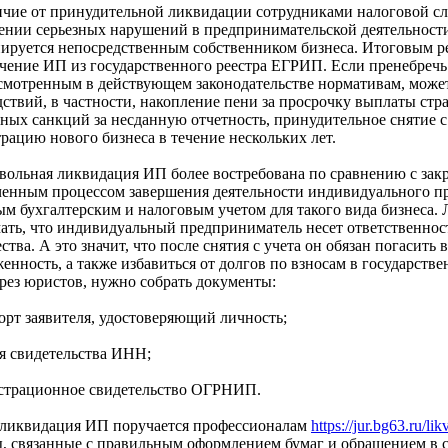
ичие от принудительной ликвидации сотрудниками налоговой 
ении серьезных нарушений в предпринимательской деятельности
ируется непосредственным собственником бизнеса. Итоговым ре
чение ИП из государственного реестра ЕГРИП. Если пренебреч
смотренным в действующем законодательстве нормативам, может
дствий, в частности, накопление пени за просрочку выплаты ст
ных санкций за несданную отчетность, принудительное снятие с
рацию нового бизнеса в течение нескольких лет.
вольная ликвидация ИП более востребована по сравнению с зак
ченным процессом завершения деятельности индивидуального пр
ым бухгалтерским и налоговым учетом для такого вида бизнеса.
ать, что индивидуальный предприниматель несет ответственность
ства. А это значит, что после снятия с учета он обязан погаси
женность, а также избавиться от долгов по взносам в государст
рез юристов, нужно собрать документы:
порт заявителя, удостоверяющий личность;
ия свидетельства ИНН;
истрационное свидетельство ОГРНИП.
 ликвидация ИП поручается профессионалам
https://jur.bg63.ru/lik
ы, связанные с правильным оформлением бумаг и обращением в 