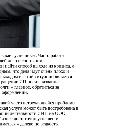
 бывает успешным. Часто работа
ей дело в состоянии
н найти способ выхода из кризиса, а
дным, что дела идут очень плохо и
выходом из этой ситуации является
екращение ИП носит название
лги – главное, обратиться за
и оформлении.
такой часто встречающейся проблемы,
ская услуга может быть востребована в
зации деятельности с ИП на ООО,
 бизнес достаточно успешен и
маться – далеко не редкость.