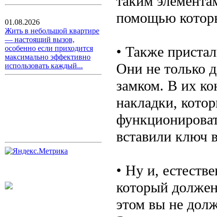
таким элемента
помощью которы
01.08.2026
Жить в небольшой квартире
— настоящий вызов,
• Также приста
особенно если приходится
максимально эффективно
Они не только 
использовать каждый...
замком. В их к
накладки, кото
функционироват
вставили ключ в
• Ну и, естеств
который должен
этом вы не долж