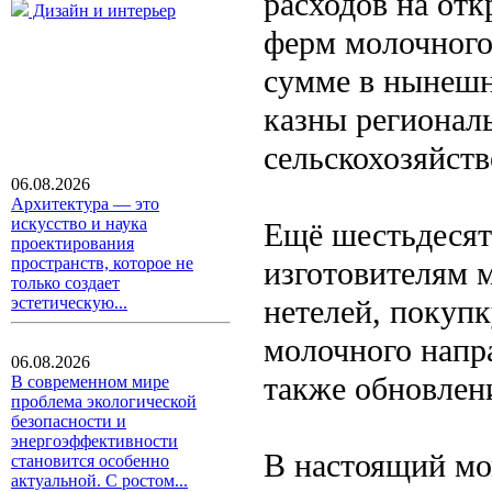
расходов на от
Дизайн и интерьер
ферм молочного
сумме в нынешн
казны регионал
сельскохозяйст
06.08.2026
Архитектура — это
искусство и наука
Ещё шестьдесят
проектирования
пространств, которое не
изготовителям 
только создает
нетелей, покупк
эстетическую...
молочного напра
06.08.2026
также обновлен
В современном мире
проблема экологической
безопасности и
энергоэффективности
В настоящий мо
становится особенно
актуальной. С ростом...