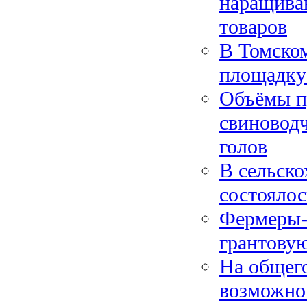
наращива
товаров
В Томском
площадку
Объёмы п
свиновод
голов
В сельско
состояло
Фермеры-
грантову
На общег
возможно