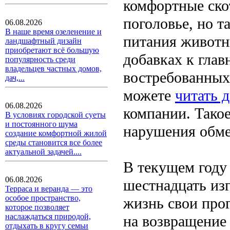
комфортные ско
поголовье, но 
06.08.2026
В наше время озеленение и
питания животн
ландшафтный дизайн
приобретают всё большую
добавках к глав
популярность среди
владельцев частных домов,
востребованных
дач,...
можете
читать д
06.08.2026
компании. Тако
В условиях городской суеты
и постоянного шума
нарушения обме
создание комфортной жилой
среды становится все более
актуальной задачей....
В текущем году 
06.08.2026
шестнадцать из
Терраса и веранда — это
особое пространство,
жизнь свои про
которое позволяет
наслаждаться природой,
на возвращение 
отдыхать в кругу семьи