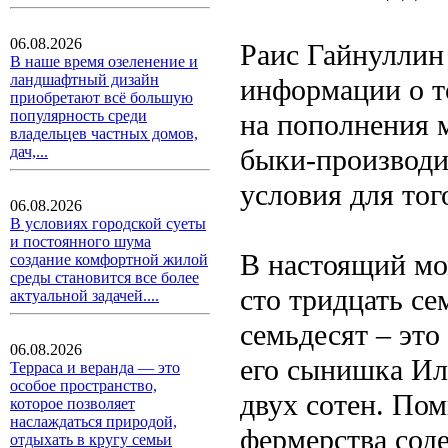
06.08.2026
Раис Гайнуллин
В наше время озеленение и
ландшафтный дизайн
информации о т
приобретают всё большую
популярность среди
на пополнения 
владельцев частных домов,
быки-производи
дач,...
условия для тог
06.08.2026
В условиях городской суеты
и постоянного шума
В настоящий мо
создание комфортной жилой
среды становится все более
сто тридцать се
актуальной задачей....
семьдесят – это
06.08.2026
его сынишка Ил
Терраса и веранда — это
особое пространство,
двух сотен. Пом
которое позволяет
наслаждаться природой,
фермерства соде
отдыхать в кругу семьи