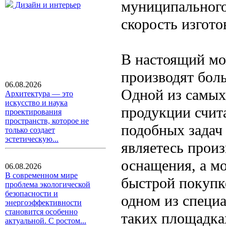
муниципального
Дизайн и интерьер
скорость изгот
В настоящий мо
производят бол
06.08.2026
Одной из самых
Архитектура — это
искусство и наука
продукции счита
проектирования
пространств, которое не
подобных задач
только создает
эстетическую...
являетесь произ
оснащения, а мо
06.08.2026
В современном мире
быстрой покупк
проблема экологической
безопасности и
одном из специа
энергоэффективности
становится особенно
таких площадка
актуальной. С ростом...