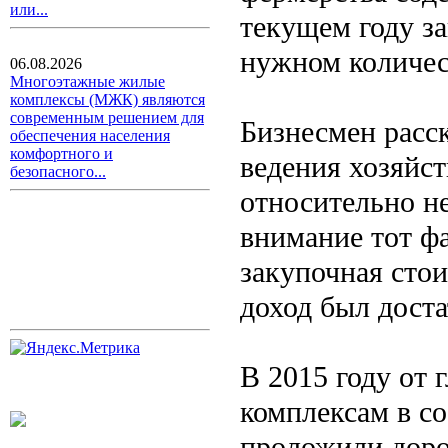
или...
текущем году з
нужном количес
06.08.2026
Многоэтажные жилые
комплексы (МЖК) являются
современным решением для
Бизнесмен расск
обеспечения населения
комфортного и
ведения хозяйст
безопасного...
относительно н
внимание тот фа
закупочная сто
доход был дост
В 2015 году от 
комплексам в с
проложили доро