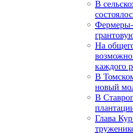
В сельско
состояло
Фермеры-
грантову
На общег
возможно
каждого р
В Томском
новый мо
В Ставроп
плантаци
Глава Кур
труженик