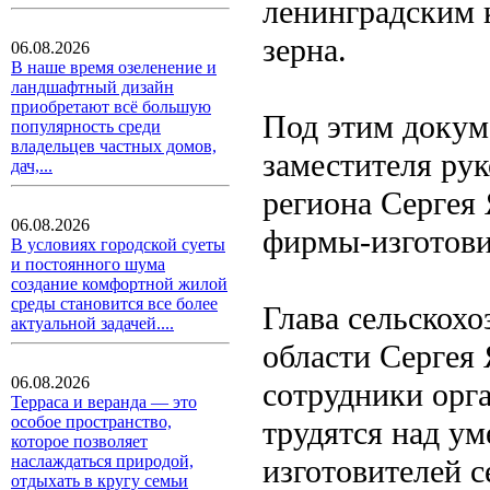
ленинградским 
зерна.
06.08.2026
В наше время озеленение и
ландшафтный дизайн
приобретают всё большую
Под этим докум
популярность среди
владельцев частных домов,
заместителя ру
дач,...
региона Сергея 
06.08.2026
фирмы-изготови
В условиях городской суеты
и постоянного шума
создание комфортной жилой
среды становится все более
Глава сельскох
актуальной задачей....
области Сергея
06.08.2026
сотрудники орг
Терраса и веранда — это
особое пространство,
трудятся над у
которое позволяет
наслаждаться природой,
изготовителей с
отдыхать в кругу семьи