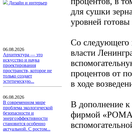
процентов, в то
Дизайн и интерьер
для сушки зерн
уровней готовы 
Со следующего 
06.08.2026
власти Ленингр
Архитектура — это
искусство и наука
вспомогательну
проектирования
пространств, которое не
процентов от п
только создает
в ходе возведен
эстетическую...
06.08.2026
В дополнение к 
В современном мире
проблема экологической
фирмой «РОМАК
безопасности и
энергоэффективности
вспомогательной
становится особенно
актуальной. С ростом...