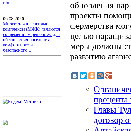
обновления пар
или...
проекты помощи
06.08.2026
фермерства мог
Многоэтажные жилые
комплексы (МЖК) являются
целью наращива
современным решением для
обеспечения населения
меры должны сп
комфортного и
безопасного...
развитию агарно
Органиче
процента 
Главы Тул
договор о
Алтайска