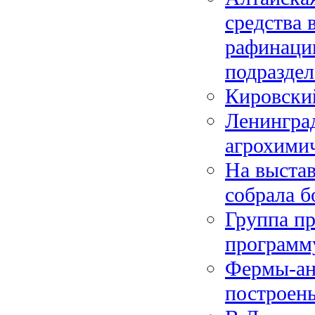
средства 
рафинации
подразде
Кировски
Ленинград
агрохими
На выстав
собрала б
Группа п
программ
Фермы-ан
построены