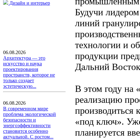
промышленным 
Дизайн и интерьер
Будучи лидером
линий гранулиро
производственн
технологии и о
06.08.2026
продукции предп
Архитектура — это
искусство и наука
Дальний Восток,
проектирования
пространств, которое не
только создает
В этом году на 
эстетическую...
реализацию прое
06.08.2026
производиться 
В современном мире
проблема экологической
«под ключ». Уже
безопасности и
энергоэффективности
планируется вве
становится особенно
актуальной. С ростом...