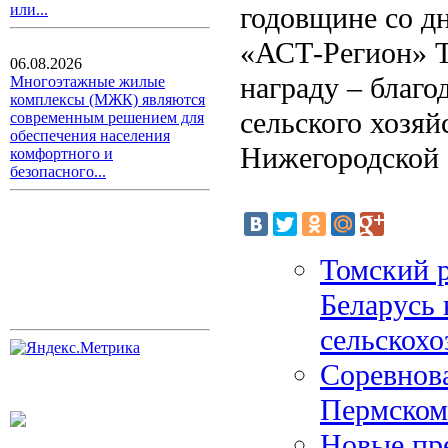
годовщине со д
или...
«АСТ-Регион» Т
06.08.2026
награду – благо
Многоэтажные жилые
комплексы (МЖК) являются
сельского хозяй
современным решением для
обеспечения населения
Нижегородской 
комфортного и
безопасного...
Томский 
Беларусь 
сельскохо
Соревнов
Пермском
Новые пр