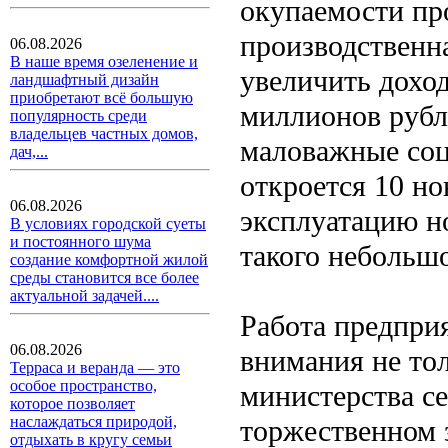
окупаемости про
производственн
06.08.2026
В наше время озеленение и
увеличить дохо
ландшафтный дизайн
приобретают всё большую
миллионов рубле
популярность среди
владельцев частных домов,
маловажные соц
дач,...
откроется 10 но
06.08.2026
эксплуатацию но
В условиях городской суеты
и постоянного шума
такого небольшо
создание комфортной жилой
среды становится все более
актуальной задачей....
Работа предпри
06.08.2026
внимания не тол
Терраса и веранда — это
особое пространство,
министерства се
которое позволяет
наслаждаться природой,
торжественном 
отдыхать в кругу семьи