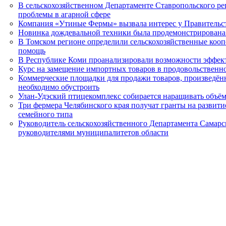
В сельскохозяйственном Департаменте Ставропольского р
проблемы в агарной сфере
Компания «Утиные Фермы» вызвала интерес у Правительс
Новинка дождевальной техники была продемонстрирована 
В Томском регионе определили сельскохозяйственные кооп
помощь
В Республике Коми проанализировали возможности эффек
Курс на замещение импортных товаров в продовольственн
Коммерческие площадки для продажи товаров, произведён
необходимо обустроить
Улан-Удэский птицекомплекс собирается наращивать объё
Три фермера Челябинского края получат гранты на развити
семейного типа
Руководитель сельскохозяйственного Департамента Самарск
руководителями муниципалитетов области