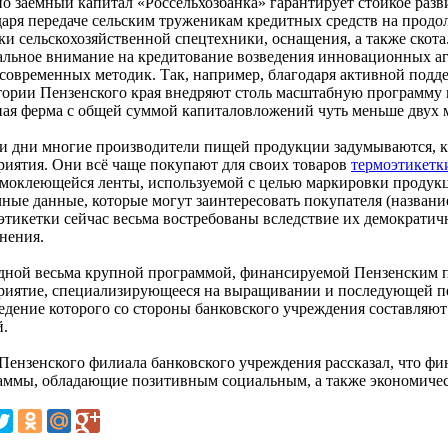
 заёмный капитал «Россельхозбанка» гарантирует стойкое развит
даря передаче сельским труженикам кредитных средств на прод
ки сельскохозяйственной спецтехники, оснащения, а также скота
альное внимание на кредитование возведения инновационных а
асовременных методик. Так, например, благодаря активной подд
тории Пензенского края внедряют столь масштабную программу 
ная ферма с общей суммой капиталовложений чуть меньше двух 
и дни многие производители пищей продукции задумываются, ка
риятия. Они всё чаще покупают для своих товаров
термоэтикетк
амоклеющейся ленты, используемой с целью маркировки продукц
ные данные, которые могут заинтересовать покупателя (название т
этикетки сейчас весьма востребованы вследствие их демократи
нения.
дной весьма крупной программой, финансируемой Пензенским п
риятие, специализирующееся на выращивании и последующей пе
ведение которого со стороны банковского учреждения составляю
й.
 Пензенского филиала банковского учреждения рассказал, что ф
аммы, обладающие позитивным социальным, а также экономиче