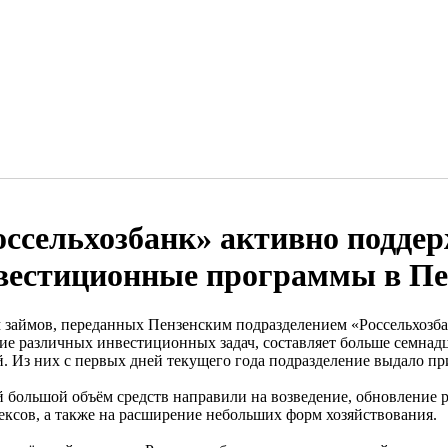
оссельхозбанк» активно подде
вестиционные программы в Пе
 займов, переданных Пензенским подразделением «Россельхозбан
ие различных инвестиционных задач, составляет больше семнад
й. Из них с первых дней текущего года подразделение выдало п
 большой объём средств направили на возведение, обновление 
ексов, а также на расширение небольших форм хозяйствования.