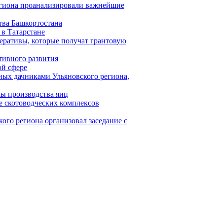
егиона проанализировали важнейшие
тва Башкортостана
в Татарстане
еративы, которые получат грантовую
тивного развития
ой сфере
ных дачниками Ульяновского региона,
мы производства яиц
е скотоводческих комплексов
ого региона организовал заседание с