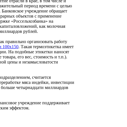
ие отрасли в крае, в том числе и
олжительный период времени с целью
. Банковское учреждение обращает
грарных объектов с применение
ержке «Россельхозбанка» на
капиталовложений, как молочная
миллиардов рублей.
к правильно организовать работу
и 100х150
. Такая термоэтикетка имеет
ии. На подобные этикетки наносят
овара, его вес, стоимость и т.п.).
чной цены и незамысловатости
одразделением, считается
реработке мяса индейки, инвестиции
т больше четырнадцати миллиардов
инансовое учреждение поддерживает
ским эффектом.