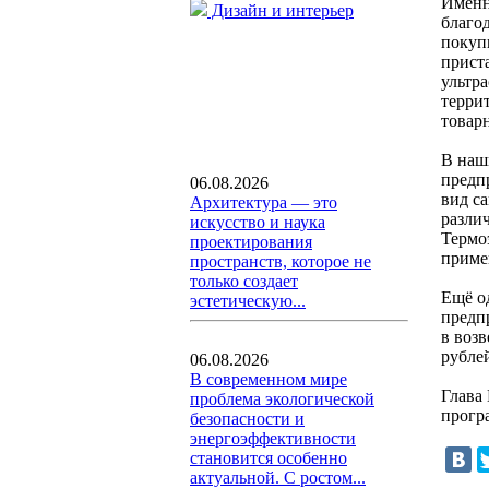
Именно
Дизайн и интерьер
благо
покуп
прист
ультр
терри
товар
В наш
предп
06.08.2026
вид с
Архитектура — это
различ
искусство и наука
Термо
проектирования
приме
пространств, которое не
только создает
Ещё о
эстетическую...
предп
в воз
рубле
06.08.2026
В современном мире
Глава
проблема экологической
прогр
безопасности и
энергоэффективности
становится особенно
актуальной. С ростом...