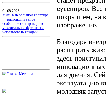
станет прекрас
сувениров. Все
01.08.2026
покрытием, на 
Жить в небольшой квартире
— настоящий вызов,
изображение.
особенно если приходится
максимально эффективно
использовать каждый...
Благодаря внед
расширить живо
здесь приступи
инновационных 
для доения. Сей
эксплуатацию вт
молодняк запуст