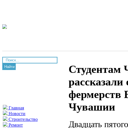
Студентам 
Найти
рассказали 
фермерств 
Чувашии
Главная
Новости
Строительство
Двадцать пятог
Ремонт