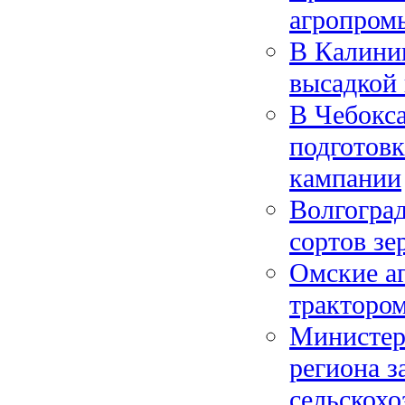
агропром
В Калини
высадкой
В Чебокса
подготовк
кампании
Волгоград
сортов зе
Омские а
тракторо
Министерс
региона з
сельскох