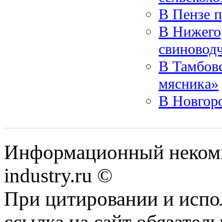
В Пензе 
В Нижего
свиновод
В Тамбовс
мясника»
В Новгор
Информационный некомм
industry.ru ©
При цитировании и испо