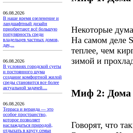
06.08.2026
В наше время озеленение и
ландшафтный дизайн
Некоторые думаю
приобретают всё большую
популярность среди
На самом деле 
владельцев частных домов,
дач,...
теплее, чем кир
зимой и прохла
06.08.2026
В условиях городской суеты
и постоянного шума
создание комфортной жилой
среды становится все более
актуальной задачей....
Миф 2: Дома
06.08.2026
Терраса и веранда — это
особое пространство,
которое позволяет
Говорят, что та
наслаждаться природой,
отдыхать в кругу семьи