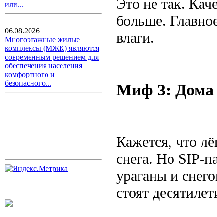
Это не так. Кач
или...
больше. Главное
06.08.2026
влаги.
Многоэтажные жилые
комплексы (МЖК) являются
современным решением для
обеспечения населения
комфортного и
безопасного...
Миф 3: Дома
Кажется, что лё
снега. Но SIP-
ураганы и снег
стоят десятилет