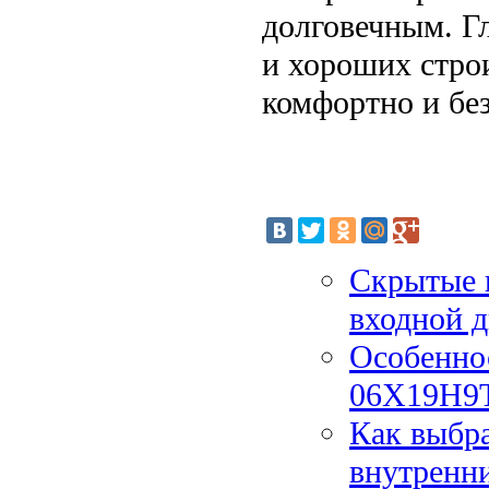
долговечным. Г
и хороших строи
комфортно и бе
Скрытые и
входной 
Особеннос
06Х19Н9
Как выбра
внутренн