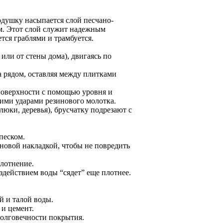
одушку насыпается слой песчано-
см. Этот слой служит надежным
ся граблями и трамбуется.
или от стены дома), двигаясь по
а рядом, оставляя между плитками
поверхности с помощью уровня и
ими ударами резинового молотка.
люки, деревья), брусчатку подрезают с
песком.
новой накладкой, чтобы не повредить
лотнение.
действием воды “сядет” еще плотнее.
й и талой воды.
 и цемент.
долговечности покрытия.