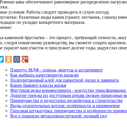
Ровные швы обеспечивают равномерное распределение нагрузки
атки.
ные условия: Работы следует проводить в сухую погоду.
русчатки: Различные виды камня (гранит, песчаник, сланец) име
ендации по укладке конкретного материала.
чение:
ка каменной брусчатки – это процесс, требующий точности, акк
о, следуя пошаговому руководству, вы сможете создать красивое
е украсит ваш участок и прослужит долгие годы, радуя глаз сво
Плинтус МДФ - плюсы, минусы и ассортимент
Как выбрать качественную кровлю
Полиуретановый клей для паркетной доски и ламината
Какие бывают классы жилья
Фигурная резка керамогранита - искусство трансформации
Дорогие тренды по доступным ценам: редкие природные м
Преимущества и недостатки пескобетона в строительстве
Виды отопительных котлов: особенности и применение
Гипсовая штукатурка: преимущества и особенности примен
Все о покраске металлоконструкций: полный гид