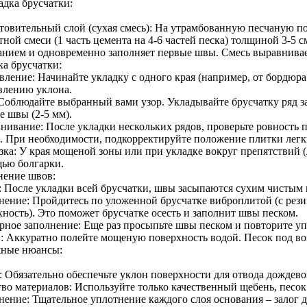
адка брусчатки:
товительный слой (сухая смесь): На утрамбованную песчаную п
ной смеси (1 часть цемента на 4-6 частей песка) толщиной 3-5 
анием и одновременно заполняет первые швы. Смесь выравнивает
ка брусчатки:
ление: Начинайте укладку с одного края (например, от бордюра 
влению уклона.
 Соблюдайте выбранный вами узор. Укладывайте брусчатку ряд з
е швы (2-5 мм).
нивание: После укладки нескольких рядов, проверьте ровность 
. При необходимости, подкорректируйте положение плитки легк
зка: У края мощеной зоны или при укладке вокруг препятствий (
ью болгарки.
нение швов:
: После укладки всей брусчатки, швы засыпаются сухим чистым 
нение: Пройдитесь по уложенной брусчатке виброплитой (с рези
хность). Это поможет брусчатке осесть и заполнит швы песком.
рное заполнение: Еще раз просыпьте швы песком и повторите уп
: Аккуратно полейте мощеную поверхность водой. Песок под воз
жные нюансы:
: Обязательно обеспечьте уклон поверхности для отвода дождево
тво материалов: Используйте только качественный щебень, песок
нение: Тщательное уплотнение каждого слоя основания – залог 