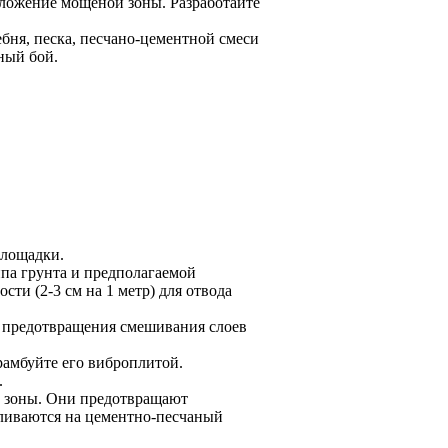
оложение мощеной зоны. Разработайте
ебня, песка, песчано-цементной смеси
ный бой.
площадки.
ипа грунта и предполагаемой
сти (2-3 см на 1 метр) для отвода
ля предотвращения смешивания слоев
рамбуйте его виброплитой.
.
й зоны. Они предотвращают
вливаются на цементно-песчаный