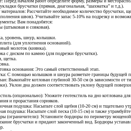
т: Перед началом работ определите форму, размеры и месторасп
укладки брусчатки (прямая, диагональная, “шахматка” и т.д.).
т материалов: Рассчитайте необходимое количество брусчатки, щ
заполнения швов). Учитывайте запас 5-10% на подрезку и возмож
ументы: Вам понадобятся:
ы (штыковая и совковая).
ка, уровень, шнур, колышки.
плита (для уплотнения оснований).
овый молоток (киянка).
ка с диском по камню (для подрезки брусчатки).
, щетка.
овка.
товка основания: Это самый ответственный этап.
тка: С помощью колышков и шнура разметьте границы будущей 
ван: Выкопайте котлован глубиной 30-50 см (в зависимости от т
ки). Уклон дна должен соответствовать уклону будущей поверхно
кстиль (опционально): Уложите геотекстиль на дно котлована д
ания и прорастания сорняков.
очная подушка: Насыпьте слой щебня (10-20 см) и тщательно ут
ая подушка: Насыпьте слой песка (10-15 см) и также утрамбуйте
ры (ограничители): Установите бордюры по периметру мощено
лзание брусчатки и придают законченный вид. Бордюры устана
р.