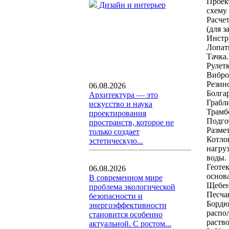
Проек
Дизайн и интерьер
схему 
Расче
(для 
Инстр
Лопат
Тачка.
Рулет
Вибро
Резин
06.08.2026
Болгар
Архитектура — это
Грабли
искусство и наука
Трамб
проектирования
Подго
пространств, которое не
Разме
только создает
Котло
эстетическую...
нагруз
воды.
Геоте
06.08.2026
основ
В современном мире
Щебен
проблема экологической
Песчан
безопасности и
Бордю
энергоэффективности
распо
становится особенно
раство
актуальной. С ростом...