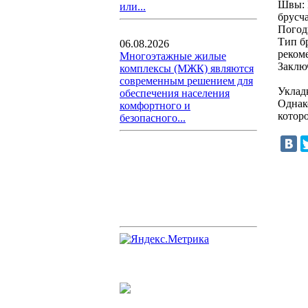
Швы: 
или...
брусч
Погод
Тип б
06.08.2026
реком
Многоэтажные жилые
Заклю
комплексы (МЖК) являются
современным решением для
Уклад
обеспечения населения
Однак
комфортного и
которо
безопасного...