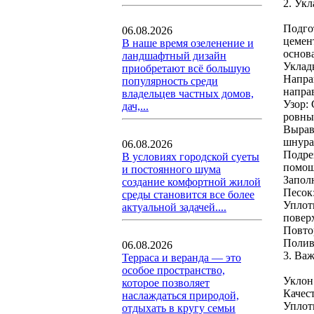
2. Укл
Подго
06.08.2026
цемент
В наше время озеленение и
основ
ландшафтный дизайн
Уклад
приобретают всё большую
Направ
популярность среди
напра
владельцев частных домов,
Узор:
дач,...
ровны
Вырав
шнура
06.08.2026
Подре
В условиях городской суеты
помощ
и постоянного шума
Запол
создание комфортной жилой
Песок
среды становится все более
Уплот
актуальной задачей....
повер
Повто
Полив
06.08.2026
3. Ва
Терраса и веранда — это
особое пространство,
Уклон
которое позволяет
Качес
наслаждаться природой,
Уплот
отдыхать в кругу семьи