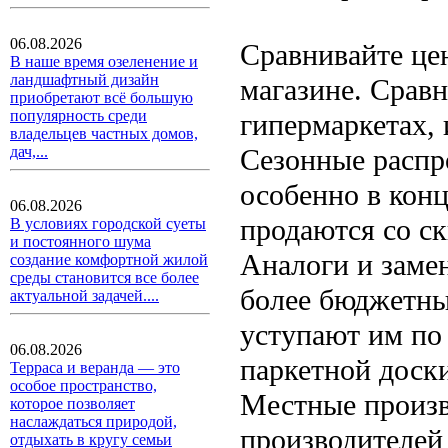
06.08.2026
Сравнивайте це
В наше время озеленение и
ландшафтный дизайн
магазине. Срав
приобретают всё большую
популярность среди
гипермаркетах, 
владельцев частных домов,
Сезонные распр
дач,...
особенно в конц
06.08.2026
продаются со с
В условиях городской суеты
и постоянного шума
Аналоги и заме
создание комфортной жилой
среды становится все более
более бюджетны
актуальной задачей....
уступают им по 
06.08.2026
паркетной доски
Терраса и веранда — это
особое пространство,
Местные произв
которое позволяет
наслаждаться природой,
производителей 
отдыхать в кругу семьи