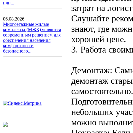
или...
затрат на логист
Слушайте реком
06.08.2026
Многоэтажные жилые
знают, где мож
комплексы (МЖК) являются
современным решением для
хорошей цене.
обеспечения населения
комфортного и
3. Работа своим
безопасного...
Демонтаж: Самы
демонтаж стары
самостоятельно
Подготовительн
небольших участ
можно выполнит
Покраска: Если 