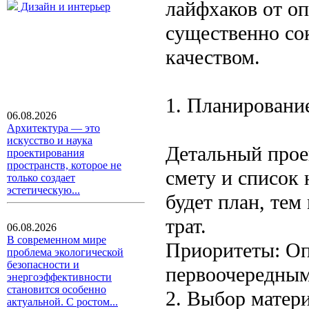
лайфхаков от о
Дизайн и интерьер
существенно со
качеством.
1. Планирование
06.08.2026
Архитектура — это
искусство и наука
Детальный прое
проектирования
пространств, которое не
смету и список
только создает
эстетическую...
будет план, те
трат.
06.08.2026
В современном мире
Приоритеты: Оп
проблема экологической
безопасности и
первоочередным
энергоэффективности
становится особенно
2. Выбор матер
актуальной. С ростом...