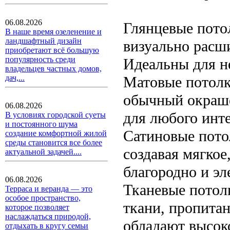
06.08.2026
Глянцевые пото
В наше время озеленение и
ландшафтный дизайн
визуально расш
приобретают всё большую
популярность среди
Идеальны для 
владельцев частных домов,
Матовые потолк
дач,...
обычный окраше
06.08.2026
для любого инте
В условиях городской суеты
и постоянного шума
Сатиновые пото
создание комфортной жилой
среды становится все более
создавая мягкое
актуальной задачей....
благородно и эл
06.08.2026
Тканевые потол
Терраса и веранда — это
особое пространство,
ткани, пропитан
которое позволяет
наслаждаться природой,
обладают высок
отдыхать в кругу семьи