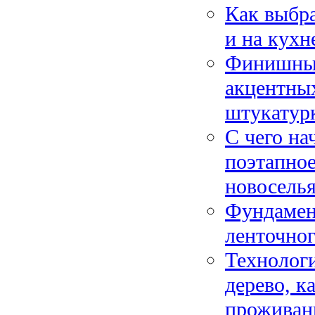
Как выбра
и на кухн
Финишные
акцентных
штукатур
С чего на
поэтапное
новосель
Фундамент
ленточног
Технологи
дерево, к
проживан