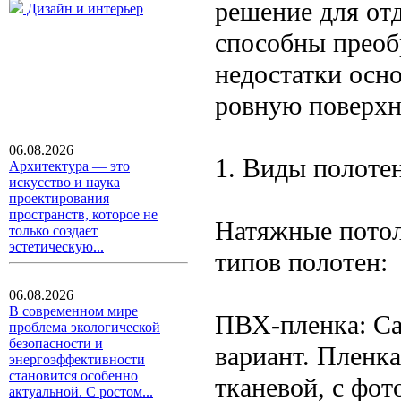
решение для от
Дизайн и интерьер
способны преоб
недостатки осно
ровную поверхн
06.08.2026
1. Виды полоте
Архитектура — это
искусство и наука
проектирования
пространств, которое не
Натяжные потол
только создает
эстетическую...
типов полотен:
06.08.2026
В современном мире
ПВХ-пленка: С
проблема экологической
безопасности и
вариант. Пленка
энергоэффективности
становится особенно
тканевой, с фот
актуальной. С ростом...