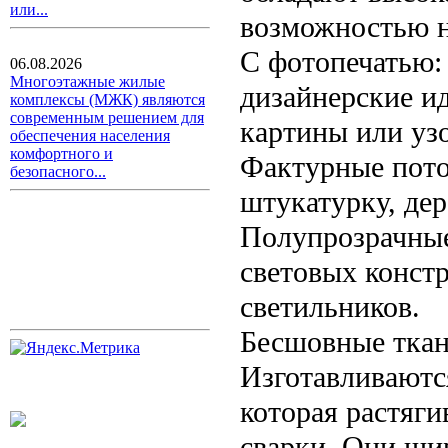
или...
возможностью н
С фотопечатью:
06.08.2026
Многоэтажные жилые
дизайнерские ид
комплексы (МЖК) являются
современным решением для
картины или уз
обеспечения населения
комфортного и
Фактурные пото
безопасного...
штукатурку, дер
Полупрозрачные
световых констр
светильников.
Бесшовные ткане
Изготавливаютс
которая растяги
сварки. Они ши