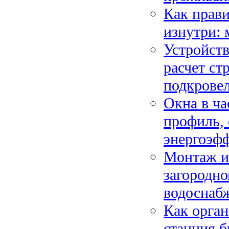
Как прави
изнутри: 
Устройств
расчет ст
подкрове
Окна в ча
профиль, 
энергоэф
Монтаж и
загородно
водоснабж
Как орган
станция б