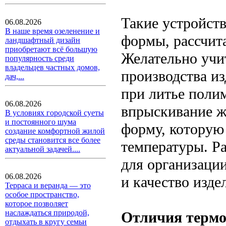
Такие устройст
06.08.2026
В наше время озеленение и
формы, рассчит
ландшафтный дизайн
приобретают всё большую
Желательно учи
популярность среди
владельцев частных домов,
производства из
дач,...
при литье поли
06.08.2026
впрыскивание ж
В условиях городской суеты
и постоянного шума
форму, которую
создание комфортной жилой
среды становится все более
температуры. Р
актуальной задачей....
для организации
06.08.2026
и качество изде
Терраса и веранда — это
особое пространство,
которое позволяет
наслаждаться природой,
Отличия термо
отдыхать в кругу семьи