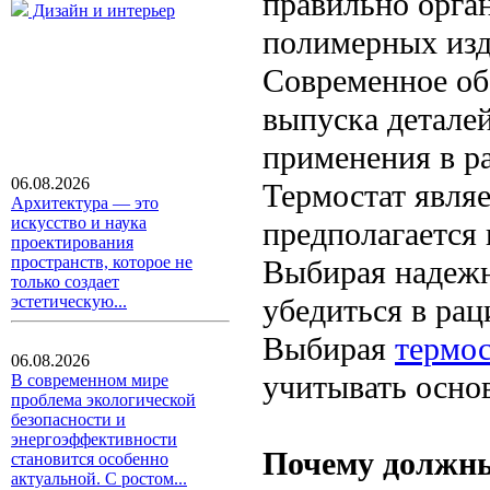
правильно орган
Дизайн и интерьер
полимерных изд
Современное об
выпуска деталей
применения в р
06.08.2026
Термостат явля
Архитектура — это
искусство и наука
предполагается
проектирования
пространств, которое не
Выбирая надежн
только создает
убедиться в ра
эстетическую...
Выбирая
термос
06.08.2026
учитывать осно
В современном мире
проблема экологической
безопасности и
энергоэффективности
Почему должны
становится особенно
актуальной. С ростом...