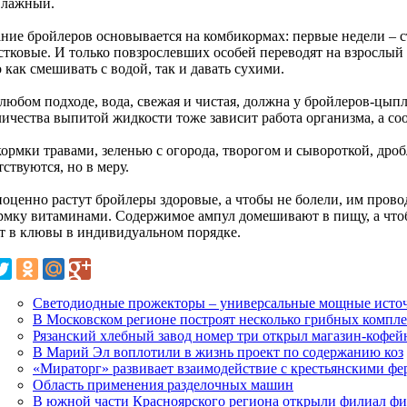
влажный.
ание бройлеров основывается на комбикормах: первые недели – с
стковые. И только повзрослевших особей переводят на взрослы
как смешивать с водой, так и давать сухими.
любом подходе, вода, свежая и чистая, должна у бройлеров-цыпл
личества выпитой жидкости тоже зависит работа организма, а со
кормки травами, зеленью с огорода, творогом и сывороткой, др
ствуются, но в меру.
ноценно растут бройлеры здоровые, а чтобы не болели, им про
рмку витаминами. Содержимое ампул домешивают в пищу, а что
т в клювы в индивидуальном порядке.
Светодиодные прожекторы – универсальные мощные источ
В Московском регионе построят несколько грибных компл
Рязанский хлебный завод номер три открыл магазин-кофе
В Марий Эл воплотили в жизнь проект по содержанию коз
«Мираторг» развивает взаимодействие с крестьянскими ф
Область применения разделочных машин
В южной части Красноярского региона открыли филиал ф