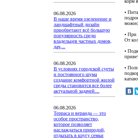
корм 
• Пит
06.08.2026
подро
В наше время озеленение и
можно 
ландшафтный дизайн
приобретают всё большую
• При 
популярность среди
От ко
владельцев частных домов,
дач,...
• Под
привет
06.08.2026
• Пол
В условиях городской суеты
подко
и постоянного шума
капаю
создание комфортной жилой
среды становится все более
актуальной задачей....
06.08.2026
Терраса и веранда — это
особое пространство,
которое позволяет
наслаждаться природой,
отдыхать в кругу семьи