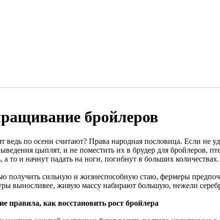
ращивание бройлеров
т ведь по осени считают? Права народная пословица. Если не у
ыведения цыплят, и не поместить их в брудер для бройлеров, пт
, а то и начнут падать на ноги, погибнут в больших количествах.
ью получить сильную и жизнеспособную стаю, фермеры предпоч
уры выносливее, живую массу набирают большую, нежели сереб
е правила, как восстановить рост бройлера