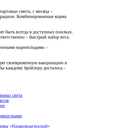
тартовые смеси, с месяца –
й рацион. Комбинированные корма
ят быть всегда в доступных поилках.
ответственно – быстрый набор веса.
облеными корнеплодами –
водят своевременную вакцинацию и
бы каждому бройлеру досталось –
ники света
ексов
йню
ермерствами
ирмы «Назаровоагроснаб»