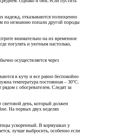
среднем. Однако и они, если пустить
ых надежд, отказываются полноценно
вам по незнанию попали другой породы
мотрите внимательно на их временное
где погулять и уютным настолько,
бычно осуществляется через
ваются в кучу и все равно беспокойно
нужна температура постоянная – 30°С.
рядом с обогревателем. Следят за
т световой день, который должен
ойне. На первых двух неделях
 птицы ускоренный. В кормушках у
ается, лучше выбросить, особенно если