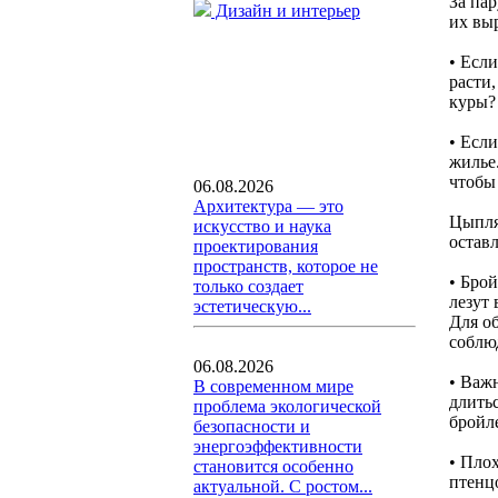
За па
Дизайн и интерьер
их выр
• Есл
расти
куры?
• Есл
жилье
чтобы
06.08.2026
Архитектура — это
Цыпля
искусство и наука
остав
проектирования
пространств, которое не
• Бро
только создает
лезут
эстетическую...
Для о
соблю
06.08.2026
• Важ
В современном мире
длитьс
проблема экологической
бройл
безопасности и
энергоэффективности
• Пло
становится особенно
птенц
актуальной. С ростом...