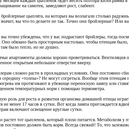
ру месяцев каждый цыпленок будет весить полтора килограмма в 
ащивание на самотек, замедляют рост, слабеют.
и бройлерные цыплята, на которых вы возлагали столько радужн
, значит, вы что-то делаете не так. Точно они бройлерные? Или 
и вы точно убеждены, что у вас подрастают бройлеры, тогда пос
. Оно обязано быть просторным настолько, чтобы птенцам было, 
 там было тепло, но не душно.
чьи апартаменты должны хорошо проветриваться. Вентиляция о
ленное открытым небольшое отверстие вверху.
йлерам сложно расти в прохладных условиях. Они постоянно сби
 в середину «толпы»? Не могут согреться. Вообще этим птенцам 
богрева им протягивают в убежище переносную лампу или ставят 
дением температурных норм с помощью термометра.
ную роль для роста и развития организма домашней птицы играе
я не менее 17 часов в сутки. Вот когда лампа пригождается вдв
ерам включают освещение круглые сутки.
хо растет тот цыпленок, который плохо питается. Метаболизм у
ов постоянно должен быть корм. Всегда свежий! То, что залежив