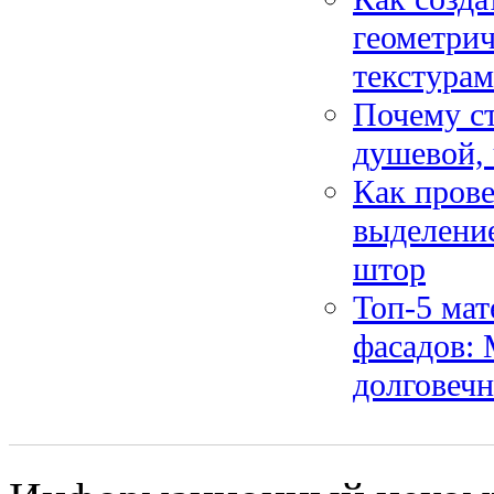
геометри
текстура
Почему ст
душевой, 
Как прове
выделени
штор
Топ-5 мат
фасадов: 
долговечн