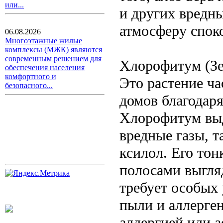
или...
и других вредны
атмосферу спок
06.08.2026
Многоэтажные жилые
комплексы (МЖК) являются
современным решением для
Хлорофитум (Зе
обеспечения населения
комфортного и
Это растение ча
безопасного...
домов благодаря
Хлорофитум выд
вредные газы, т
ксилол. Его то
полосами выгляд
требует особых 
пыли и аллерген
аллергией или а