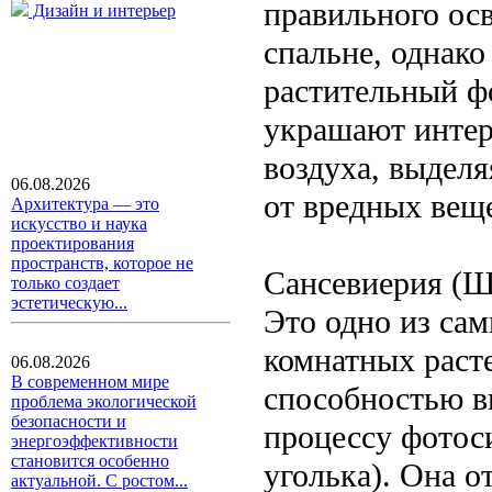
правильного ос
Дизайн и интерьер
спальне, однак
растительный ф
украшают интер
воздуха, выдел
06.08.2026
от вредных вещ
Архитектура — это
искусство и наука
проектирования
пространств, которое не
Сансевиерия (Щ
только создает
эстетическую...
Это одно из са
комнатных раст
06.08.2026
В современном мире
способностью в
проблема экологической
безопасности и
процессу фотос
энергоэффективности
становится особенно
уголька). Она о
актуальной. С ростом...