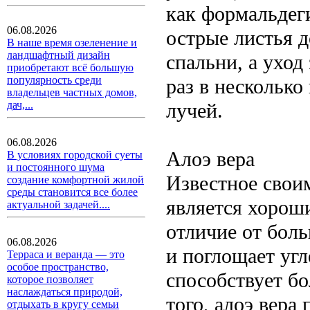
как формальдеги
06.08.2026
острые листья 
В наше время озеленение и
ландшафтный дизайн
спальни, а уход
приобретают всё большую
популярность среди
раз в несколько
владельцев частных домов,
лучей.
дач,...
06.08.2026
Алоэ вера
В условиях городской суеты
и постоянного шума
Известное свои
создание комфортной жилой
среды становится все более
является хорош
актуальной задачей....
отличие от бол
06.08.2026
и поглощает угл
Терраса и веранда — это
особое пространство,
способствует бо
которое позволяет
наслаждаться природой,
того, алоэ вера
отдыхать в кругу семьи