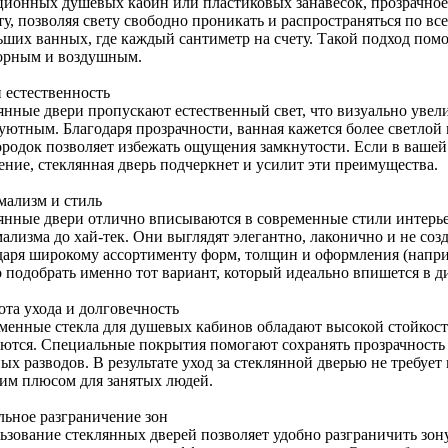
ционных душевых кабин или пластиковых занавесок, прозрачное 
у, позволяя свету свободно проникать и распространяться по вс
ьших ванных, где каждый сантиметр на счету. Такой подход помо
орным и воздушным.
 естественность
янные двери пропускают естественный свет, что визуально увел
уютным. Благодаря прозрачности, ванная кажется более светлой 
ородок позволяет избежать ощущения замкнутости. Если в вашей
ение, стеклянная дверь подчеркнет и усилит эти преимущества.
ализм и стиль
янные двери отлично вписываются в современные стили интерье
ализма до хай-тек. Они выглядят элегантно, лаконично и не соз
даря широкому ассортименту форм, толщин и оформления (наприм
 подобрать именно тот вариант, который идеально впишется в д
ота ухода и долговечность
менные стекла для душевых кабинов обладают высокой стойкост
ются. Специальные покрытия помогают сохранять прозрачность 
х разводов. В результате уход за стеклянной дверью не требует 
им плюсом для занятых людей.
льное разграничение зон
ьзование стеклянных дверей позволяет удобно разграничить зон