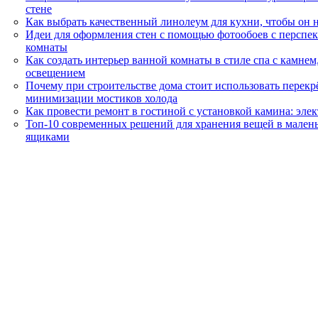
стене
Как выбрать качественный линолеум для кухни, чтобы он н
Идеи для оформления стен с помощью фотообоев с перспек
комнаты
Как создать интерьер ванной комнаты в стиле спа с камне
освещением
Почему при строительстве дома стоит использовать перекр
минимизации мостиков холода
Как провести ремонт в гостиной с установкой камина: эле
Топ-10 современных решений для хранения вещей в малень
ящиками