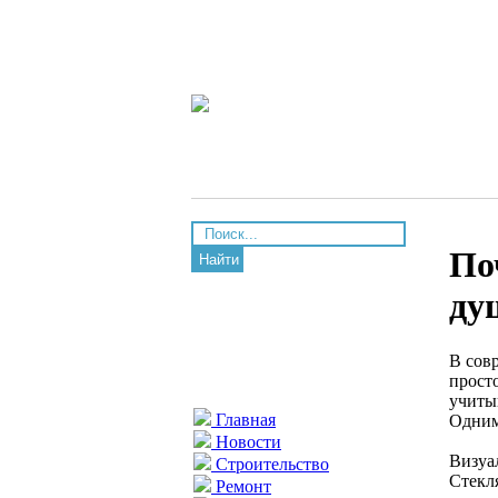
По
Найти
ду
В сов
прост
учиты
Главная
Одним
Новости
Визуа
Строительство
Стекл
Ремонт