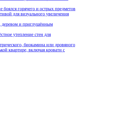
е боялся горячего и острых предметов
тивой для визуального увеличения
м, деревом и приглушённым
ёстное утепление стен для
ктрического, биокамина или дровяного
кой квартире, включая кровати с