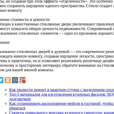
ты, не создавая при этом эффекта «отделенности». Это особенно
ажно сохранить ощущение единого пространства. Стекло создает 
ьно комнату.
чение стоимости и ценности
тиции в качественные стеклянные двери увеличивают привлекат
 могут повысить общую ценность недвижимости. Современный и 
ользование стеклянных элементов — один из признаков хорошего
чение
ьзование стеклянных дверей в душевой — это современное решен
мождать ванную комнату, создавая ощущение легкости, пространс
ичны и практичны, но и позволяют реализовать различные дизайн
ничному и просторному интерьеру, обратите внимание на стекл
ом для вашей ванной комнаты.
Как провести ремонт в квартире-студии с выделением спа
Топ-5 материалов для изготовления кухонных фасадов: МДФ
долговечнее
Как спланировать расположение мебели в гостиной, чтобы 
общаться
Секреты правильного монтажа кухонного гарнитура: выра