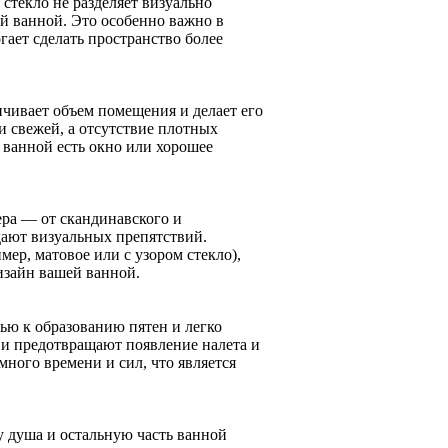
стекло не разделяет визуально
ей ванной. Это особенно важно в
гает сделать пространство более
ичивает объем помещения и делает его
и свежей, а отсутствие плотных
 ванной есть окно или хорошее
ра — от скандинавского и
дают визуальных препятствий.
ер, матовое или с узором стекло),
изайн вашей ванной.
ью к образованию пятен и легко
и предотвращают появление налета и
много времени и сил, что является
у душа и остальную часть ванной