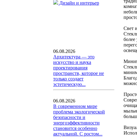
тради
Дизайн и интерьер
комнат
небол
прост
Свет и
Стекл
более 
перег
освещ
06.08.2026
Архитектура — это
Миним
искусство и наука
Стекл
проектирования
миним
пространств, которое не
Благо
только создает
можно
эстетическую...
Прост
Совре
06.08.2026
очища
В современном мире
мыльны
проблема экологической
больш
безопасности и
энергоэффективности
Визуа
становится особенно
Испол
актуальной. С ростом...