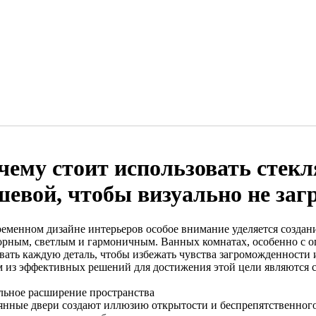
чему стоит использовать стекл
шевой, чтобы визуально не за
ременном дизайне интерьеров особое внимание уделяется создан
орным, светлым и гармоничным. Ванных комнатах, особенно с 
вать каждую деталь, чтобы избежать чувства загроможденности
 из эффективных решений для достижения этой цели являются с
льное расширение пространства
янные двери создают иллюзию открытости и беспрепятственного