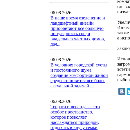
комна
где в
визуал
06.08.2026
В наше время озеленение и
Увели
ландшафтный дизайн
Инвес
приобретают всё большую
также
популярность среди
а исп
владельцев частных домов,
дач,...
Заклю
Испол
06.08.2026
загро
В условиях городской суеты
эстет
и постоянного шума
гармо
создание комфортной жилой
выбор
среды становится все более
актуальной задачей....
06.08.2026
Терраса и веранда — это
особое пространство,
которое позволяет
наслаждаться природой,
отдыхать в кругу семьи