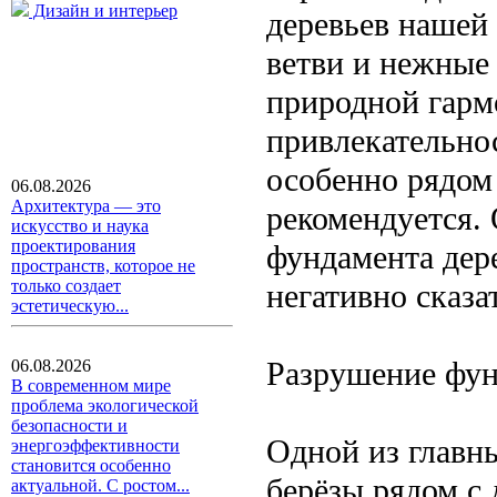
Дизайн и интерьер
деревьев нашей
ветви и нежные
природной гарм
привлекательнос
особенно рядом
06.08.2026
Архитектура — это
рекомендуется.
искусство и наука
проектирования
фундамента дер
пространств, которое не
только создает
негативно сказа
эстетическую...
Разрушение фун
06.08.2026
В современном мире
проблема экологической
безопасности и
Одной из главны
энергоэффективности
становится особенно
берёзы рядом с 
актуальной. С ростом...