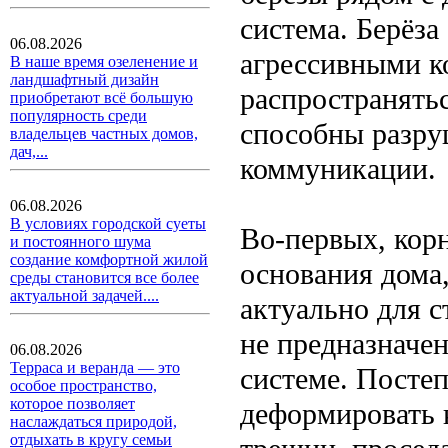
система. Берёза
06.08.2026
агрессивными к
В наше время озеленение и
ландшафтный дизайн
распространятьс
приобретают всё большую
популярность среди
способны разру
владельцев частных домов,
дач,...
коммуникации.
06.08.2026
В условиях городской суеты
Во-первых, кор
и постоянного шума
создание комфортной жилой
основания дома
среды становится все более
актуальной задачей....
актуально для 
не предназначе
06.08.2026
Терраса и веранда — это
системе. Посте
особое пространство,
которое позволяет
деформировать 
наслаждаться природой,
отдыхать в кругу семьи