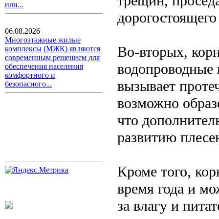
трещин, просед
или...
дорогостоящего
06.08.2026
Многоэтажные жилые
Во-вторых, кор
комплексы (МЖК) являются
современным решением для
водопроводные 
обеспечения населения
комфортного и
вызывает протеч
безопасного...
возможно образ
что дополнитель
развитию плесен
Кроме того, кор
время года и м
за влагу и пита