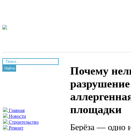
Почему нель
Найти
разрушение
аллергенна
площадки
Главная
Новости
Строительство
Берёза — одно 
Ремонт