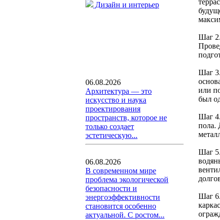
терра
Дизайн и интерьер
будущ
макси
Шаг 2
Прове
подго
Шаг 3
основ
06.08.2026
или по
Архитектура — это
был о
искусство и наука
проектирования
Шаг 4
пространств, которое не
пола. 
только создает
метал
эстетическую...
Шаг 5
водян
06.08.2026
венти
В современном мире
долго
проблема экологической
безопасности и
Шаг 6
энергоэффективности
карка
становится особенно
ограж
актуальной. С ростом...