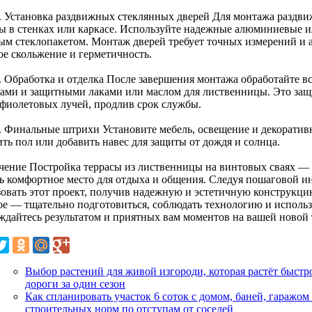
. Установка раздвижных стеклянных дверей Для монтажа раздви
ы в стенках или каркасе. Используйте надежные алюминиевые 
ым стеклопакетом. Монтаж дверей требует точных измерений и а
ое скольжение и герметичность.
. Обработка и отделка После завершения монтажа обработайте 
вами и защитными лаками или маслом для лиственницы. Это защи
афиолетовых лучей, продлив срок службы.
. Финальные штрихи Установите мебель, освещение и декорати
ть пол или добавить навес для защиты от дождя и солнца.
чение Постройка террасы из лиственницы на винтовых сваях —
ть комфортное место для отдыха и общения. Следуя пошаговой и
зовать этот проект, получив надежную и эстетичную конструкци
ое — тщательно подготовиться, соблюдать технологию и использ
ждайтесь результатом и приятных вам моментов на вашей новой 
Выбор растений для живой изгороди, которая растёт быстро
дороги за один сезон
Как спланировать участок 6 соток с домом, баней, гаражом
строительных норм по отступам от соседей