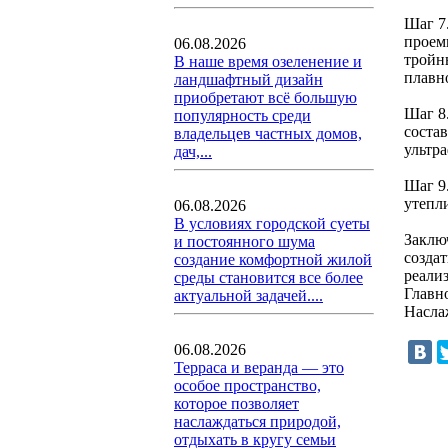
Шаг 7
проем
06.08.2026
тройн
В наше время озеленение и
плавн
ландшафтный дизайн
приобретают всё большую
Шаг 8
популярность среди
соста
владельцев частных домов,
ультр
дач,...
Шаг 9
утепли
06.08.2026
В условиях городской суеты
Заклю
и постоянного шума
созда
создание комфортной жилой
реали
среды становится все более
Главн
актуальной задачей....
Насла
06.08.2026
Терраса и веранда — это
особое пространство,
которое позволяет
наслаждаться природой,
отдыхать в кругу семьи