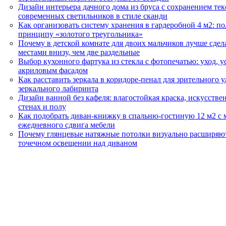
Дизайн интерьера дачного дома из бруса с сохранением те
современных светильников в стиле сканди
Как организовать систему хранения в гардеробной 4 м2: 
принципу «золотого треугольника»
Почему в детской комнате для двоих мальчиков лучше сдел
местами внизу, чем две раздельные
Выбор кухонного фартука из стекла с фотопечатью: уход, у
акриловым фасадом
Как расставить зеркала в коридоре-пенал для зрительного 
зеркального лабиринта
Дизайн ванной без кафеля: влагостойкая краска, искусств
стенах и полу
Как подобрать диван-книжку в спальню-гостиную 12 м2 с 
ежедневного сдвига мебели
Почему глянцевые натяжные потолки визуально расширяют
точечном освещении над диваном