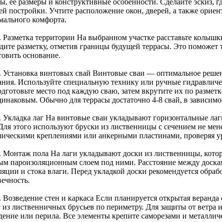
сы, её размеры и конструктивные особенности. Сделайте эскиз, 
ей постройки. Учтите расположение окон, дверей, а также ориен
мального комфорта.
. Разметка территории На выбранном участке расставьте колышк
дите разметку, отметив границы будущей террасы. Это поможет 
товить основание.
. Установка винтовых свай Винтовые сваи — оптимальное решен
ания. Используйте специальную технику или ручные гидравличе
дготовьте место под каждую сваю, затем вкрутите их по разметк
динаковым. Обычно для террасы достаточно 4-8 свай, в зависимо
. Укладка лаг На винтовые сваи укладывают горизонтальные лаг
Для этого используют бруски из лиственницы с сечением не мене
лическими креплениями или анкерными пластинами, проверяя у
. Монтаж пола На лаги укладывают доски из лиственницы, котор
ым пароизоляционным слоем под ними. Расстояние между доскам
ляции и стока влаги. Перед укладкой доски рекомендуется обраб
вечность.
. Возведение стен и каркаса Если планируется открытая веранда
с из лиственничных брусьев по периметру. Для защиты от ветра 
дение или перила. Все элементы крепите саморезами и металлич