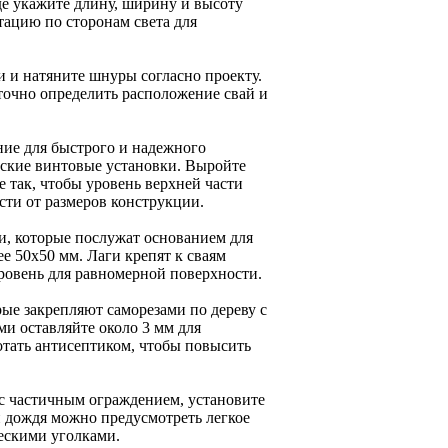
где укажите длину, ширину и высоту
тацию по сторонам света для
и и натяните шнуры согласно проекту.
точно определить расположение свай и
ие для быстрого и надежного
ские винтовые установки. Выройте
е так, чтобы уровень верхней части
сти от размеров конструкции.
и, которые послужат основанием для
е 50х50 мм. Лаги крепят к сваям
ровень для равномерной поверхности.
ые закрепляют саморезами по дереву с
и оставляйте около 3 мм для
отать антисептиком, чтобы повысить
 с частичным ограждением, установите
и дождя можно предусмотреть легкое
ескими уголками.