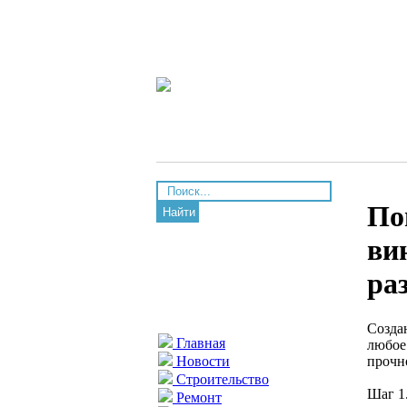
По
Найти
ви
ра
Созда
Главная
любое
прочн
Новости
Строительство
Шаг 1
Ремонт