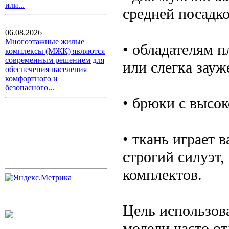
или...
средней посадко
06.08.2026
Многоэтажные жилые
• обладателям 
комплексы (МЖК) являются
современным решением для
или слегка зау
обеспечения населения
комфортного и
безопасного...
• брюки с высок
• ткань играет 
строгий силуэт,
комплектов.
Цель использов
модели часто о