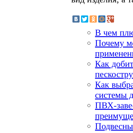
В чем пл
Почему м
применен
Как добит
пескостр
Как выбра
системы 
ПВХ-завес
преимуще
Подвесные