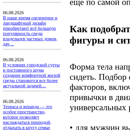
еще по самой о
06.08.2026
В наше время озеленение и
ландшафтный дизайн
Как подобрат
приобретают всё большую
популярность среди
фигуры и си
владельцев частных домов,
дач,...
06.08.2026
Форма тела нап
В условиях городской суеты
и постоянного шума
сидеть. Подбор 
создание комфортной жилой
среды становится все более
факторов, включ
актуальной задачей....
привычки в дви
06.08.2026
универсальных 
Терраса и веранда — это
особое пространство,
которое позволяет
наслаждаться природой,
• для мужчин в
отдыхать в кругу семьи