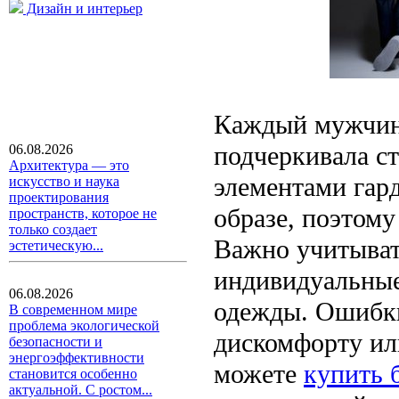
Дизайн и интерьер
Каждый мужчина
подчеркивала ст
06.08.2026
Архитектура — это
элементами гар
искусство и наука
проектирования
образе, поэтому
пространств, которое не
только создает
Важно учитыват
эстетическую...
индивидуальные
06.08.2026
одежды. Ошибки
В современном мире
проблема экологической
дискомфорту ил
безопасности и
энергоэффективности
можете
купить 
становится особенно
актуальной. С ростом...