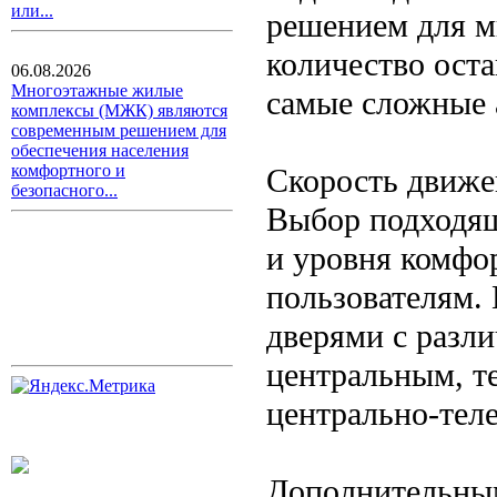
или...
решением для м
количество оста
06.08.2026
Многоэтажные жилые
самые сложные 
комплексы (МЖК) являются
современным решением для
обеспечения населения
комфортного и
Скорость движен
безопасного...
Выбор подходящ
и уровня комфо
пользователям.
дверями с разл
центральным, т
центрально-тел
Дополнительным