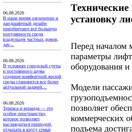
Технические 
06.08.2026
установку л
В наше время озеленение и
ландшафтный дизайн
приобретают всё большую
популярность среди
владельцев частных домов,
Перед началом 
дач,...
параметры лифт
06.08.2026
оборудования и 
В условиях городской суеты
и постоянного шума
создание комфортной жилой
среды становится все более
Модели пассажи
актуальной задачей....
грузоподъемност
06.08.2026
позволяет обесп
Терраса и веранда — это
особое пространство,
коммерческих о
которое позволяет
наслаждаться природой,
подъема достига
отдыхать в кругу семьи