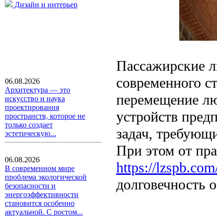
Дизайн и интерьер
Пассажирские л
современного с
06.08.2026
Архитектура — это
перемещение лю
искусство и наука
проектирования
устройств пред
пространств, которое не
только создает
задач, требующи
эстетическую...
При этом от пр
06.08.2026
https://lzspb.com
В современном мире
проблема экологической
долговечность 
безопасности и
энергоэффективности
становится особенно
актуальной. С ростом...