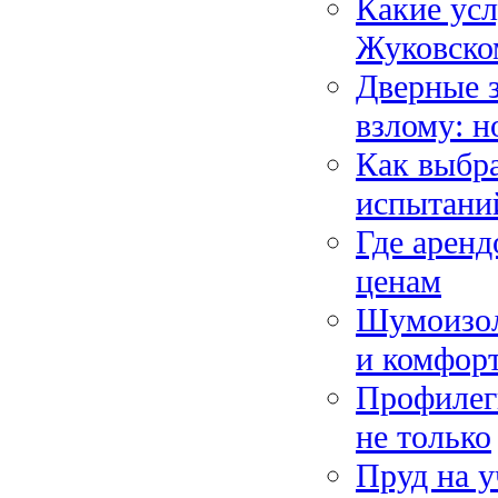
Какие усл
Жуковско
Дверные 
взлому: н
Как выбр
испытани
Где аренд
ценам
Шумоизол
и комфор
Профилеги
не только
Пруд на у