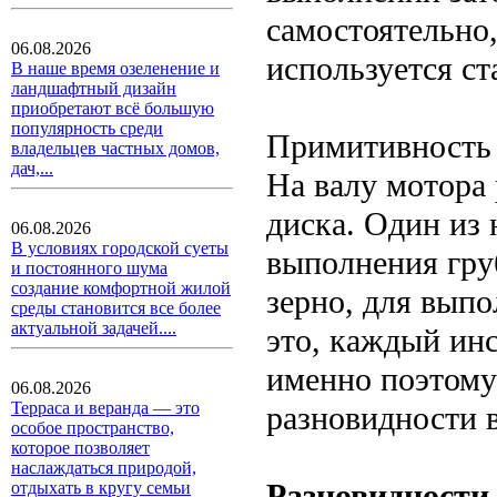
самостоятельно
06.08.2026
используется ст
В наше время озеленение и
ландшафтный дизайн
приобретают всё большую
популярность среди
Примитивность 
владельцев частных домов,
дач,...
На валу мотора
диска. Один из
06.08.2026
В условиях городской суеты
выполнения гру
и постоянного шума
создание комфортной жилой
зерно, для вып
среды становится все более
актуальной задачей....
это, каждый ин
именно поэтому
06.08.2026
Терраса и веранда — это
разновидности в
особое пространство,
которое позволяет
наслаждаться природой,
Разновидности
отдыхать в кругу семьи