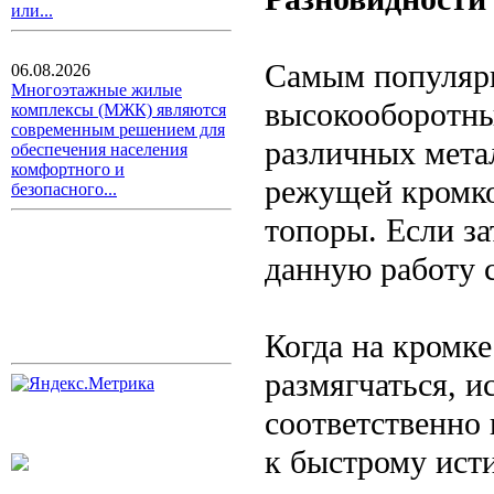
или...
Самым популярн
06.08.2026
Многоэтажные жилые
высокооборотные
комплексы (МЖК) являются
современным решением для
различных мета
обеспечения населения
комфортного и
режущей кромкой
безопасного...
топоры. Если з
данную работу 
Когда на кромке
размягчаться, и
соответственно
к быстрому ист