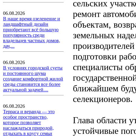
сельских участ
ремонт автомоб
06.08.2026
В наше время озеленение и
объектам, возв
ландшафтный дизайн
приобретают всё большую
земельных наде
популярность среди
владельцев частных домов,
производителей
дач,...
подготовки раб
06.08.2026
специалисты об
В условиях городской суеты
и постоянного шума
государственно
создание комфортной жилой
среды становится все более
ближайшем буду
актуальной задачей....
селекционеров.
06.08.2026
Терраса и веранда — это
особое пространство,
Глава области у
которое позволяет
наслаждаться природой,
устойчивые пог
отдыхать в кругу семьи