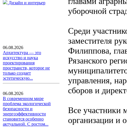
главами аграрн
Дизайн и интерьер
уборочной страд
Среди участник
заместителя ру
06.08.2026
Филиппова, гла
Архитектура — это
искусство и наука
Рязанского рег
проектирования
пространств, которое не
муниципалитето
только создает
управления, на
эстетическую...
сборов и директ
06.08.2026
В современном мире
проблема экологической
Все участники 
безопасности и
энергоэффективности
организации и 
становится особенно
актуальной. С ростом...