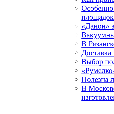
Особеннос
площадок
«Данон» 
Вакуумны
В Рязанск
Доставка
Выбор по
«Румелко
Полезна 
В Москов
изготовл