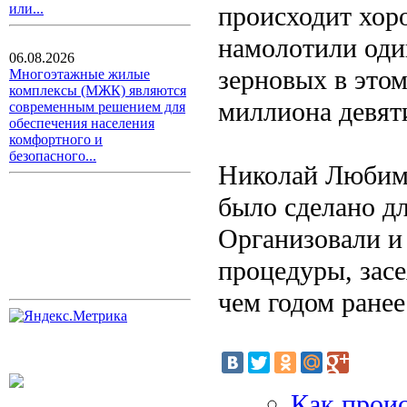
происходит хор
или...
намолотили оди
06.08.2026
зерновых в этом
Многоэтажные жилые
комплексы (МЖК) являются
миллиона девят
современным решением для
обеспечения населения
комфортного и
безопасного...
Николай Любимо
было сделано д
Организовали и
процедуры, засе
чем годом ранее
Как проис