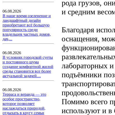
рода грузов, он
и средним весом
06.08.2026
В наше время озеленение и
ландшафтный дизайн
приобретают всё большую
Благодаря испо
популярность среди
владельцев частных домов,
оснащения, мож
дач,...
функционировани
06.08.2026
развлекательных
В условиях городской суеты
и постоянного шума
лабораторных и
создание комфортной жилой
среды становится все более
подъёмники поз
актуальной задачей....
транспортирова
06.08.2026
продовольственн
Терраса и веранда — это
особое пространство,
Помимо всего п
которое позволяет
наслаждаться природой,
используют и в
отдыхать в кругу семьи