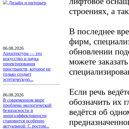
лифтовое оснащ
Дизайн и интерьер
строениях, а та
В последнее вр
фирм, специали
06.08.2026
обновлении под
Архитектура — это
искусство и наука
можете заказат
проектирования
пространств, которое не
специализирова
только создает
эстетическую...
Если речь ведёт
06.08.2026
обозначить их г
В современном мире
проблема экологической
ведётся об одно
безопасности и
энергоэффективности
предназначенно
становится особенно
актуальной. С ростом...