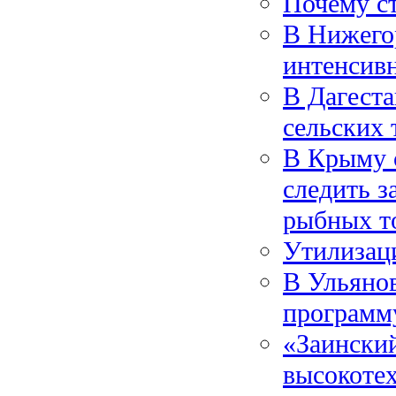
Почему ст
В Нижегор
интенсив
В Дагеста
сельских
В Крыму 
следить з
рыбных т
Утилизац
В Ульянов
программ
«Заинский
высокотех