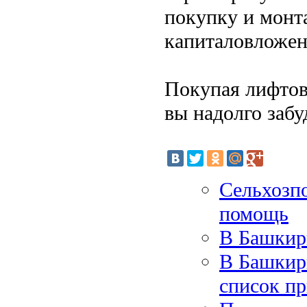
покупку и монт
капиталовложен
Покупая лифтов
вы надолго забу
Сельхозп
помощь
В Башкири
В Башкири
список п