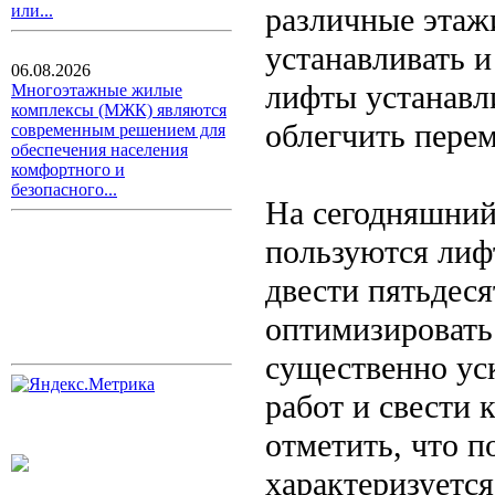
различные этаж
или...
устанавливать и
06.08.2026
лифты устанавли
Многоэтажные жилые
комплексы (МЖК) являются
облегчить пере
современным решением для
обеспечения населения
комфортного и
безопасного...
На сегодняшний
пользуются лиф
двести пятьдес
оптимизировать
существенно ус
работ и свести 
отметить, что 
характеризуется